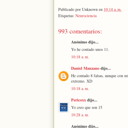
Publicado por
Unknown
en
10:14 a. m.
Etiquetas:
Neurociencia
993 comentarios:
Anónimo dijo...
Yo he contado unos 11.
10:18 a. m.
Daniel Manzano
dijo...
He contado 8 falsas, aunque con m
extremo. XD
10:18 a. m.
Pericoxx
dijo...
Yo creo que son 15
10:28 a. m.
Anónimo dijo...