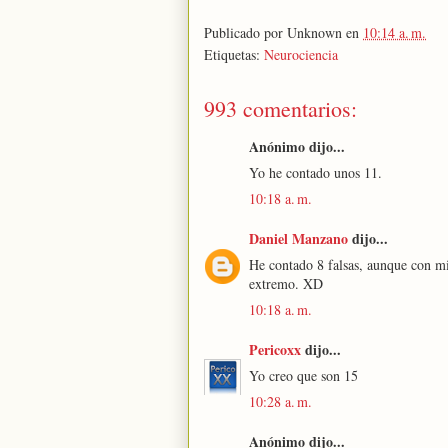
Publicado por
Unknown
en
10:14 a. m.
Etiquetas:
Neurociencia
993 comentarios:
Anónimo dijo...
Yo he contado unos 11.
10:18 a. m.
Daniel Manzano
dijo...
He contado 8 falsas, aunque con m
extremo. XD
10:18 a. m.
Pericoxx
dijo...
Yo creo que son 15
10:28 a. m.
Anónimo dijo...