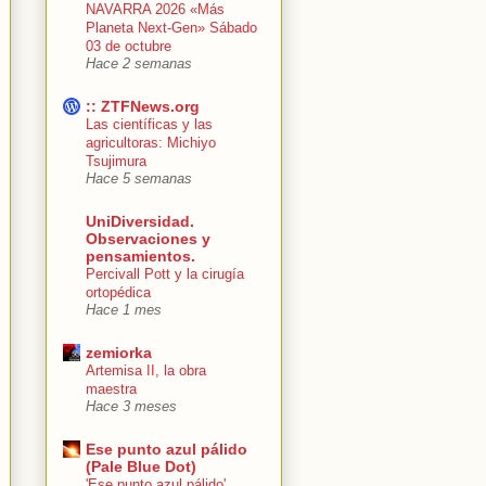
NAVARRA 2026 «Más
Planeta Next-Gen» Sábado
03 de octubre
Hace 2 semanas
:: ZTFNews.org
Las científicas y las
agricultoras: Michiyo
Tsujimura
Hace 5 semanas
UniDiversidad.
Observaciones y
pensamientos.
Percivall Pott y la cirugía
ortopédica
Hace 1 mes
zemiorka
Artemisa II, la obra
maestra
Hace 3 meses
Ese punto azul pálido
(Pale Blue Dot)
'Ese punto azul pálido'