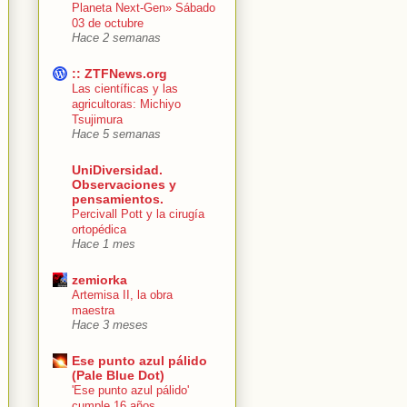
Planeta Next-Gen» Sábado
03 de octubre
Hace 2 semanas
:: ZTFNews.org
Las científicas y las
agricultoras: Michiyo
Tsujimura
Hace 5 semanas
UniDiversidad.
Observaciones y
pensamientos.
Percivall Pott y la cirugía
ortopédica
Hace 1 mes
zemiorka
Artemisa II, la obra
maestra
Hace 3 meses
Ese punto azul pálido
(Pale Blue Dot)
'Ese punto azul pálido'
cumple 16 años