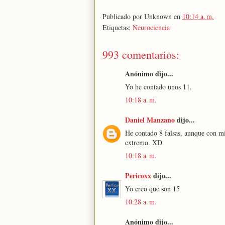
Publicado por
Unknown
en
10:14 a. m.
Etiquetas:
Neurociencia
993 comentarios:
Anónimo dijo...
Yo he contado unos 11.
10:18 a. m.
Daniel Manzano
dijo...
He contado 8 falsas, aunque con m
extremo. XD
10:18 a. m.
Pericoxx
dijo...
Yo creo que son 15
10:28 a. m.
Anónimo dijo...