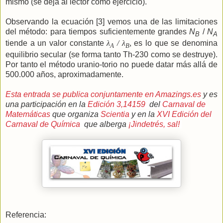
mismo (se deja al lector como ejercicio).
Observando la ecuación [3] vemos una de las limitaciones
del método: para tiempos suficientemente grandes
N
/
N
B
A
tiende a un valor constante
λ
/
λ
, es lo que se denomina
A
B
equilibrio secular (se forma tanto Th-230 como se destruye).
Por tanto el método uranio-torio no puede datar más allá de
500.000 años, aproximadamente.
Esta entrada se publica conjuntamente en Amazings.es
y es
una participación
en la
Edición 3,14159
del
Carnaval de
Matemáticas
que organiza
Scientia
y en la
XVI Edición del
Carnaval de Química
que alberga
¡Jindetrés, sal!
Referencia: