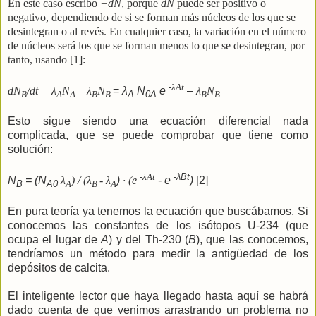
En este caso escribo
+dN
, porque
dN
puede ser positivo o
negativo, dependiendo de si se forman más núcleos de los que se
desintegran o al revés. En cualquier caso, la variación en el número
de núcleos será los que se forman menos lo que se desintegran, por
tanto, usando [1]:
-
λ
At
dN
/dt =
λ
N
–
λ
N
=
λ
N
e
–
λ
N
B
A
A
B
B
A
0A
B
B
Esto sigue siendo una ecuación diferencial nada
complicada, que se puede comprobar que tiene como
solución:
-λAt
-λBt
N
= (N
λ
) / (
λ
-
λ
)
· (e
- e
)
[2]
B
A0
A
B
A
En pura teoría ya tenemos la ecuación que buscábamos. Si
conocemos las constantes de los isótopos U-234 (que
ocupa el lugar de
A
) y del Th-230 (
B
), que las conocemos,
tendríamos un método para medir la antigüedad de los
depósitos de calcita.
El inteligente lector que haya llegado hasta aquí se habrá
dado cuenta de que venimos arrastrando un problema no