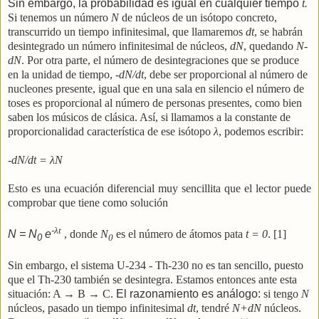
Sin embargo, la probabilidad es igual en cualquier tiempo
t.
Si tenemos un número
N
de núcleos de un isótopo concreto,
transcurrido un tiempo infinitesimal, que llamaremos
dt
, se habrán
desintegrado un número infinitesimal de núcleos,
dN
, quedando
N-
dN
. Por otra parte, el número de desintegraciones que se produce
en la unidad de tiempo,
-dN/dt
, debe ser proporcional al número de
nucleones presente, igual que en una sala en silencio el número de
toses es proporcional al número de personas presentes, como bien
saben los músicos de clásica. Así, si llamamos a la constante de
proporcionalidad característica de ese isótopo
λ
, podemos escribir:
-dN/dt =
λ
N
Esto es una ecuación diferencial muy sencillita que el lector puede
comprobar que tiene como solución
-
λ
t
N = N
e
, donde
N
es el número de átomos pata
t = 0
. [1]
0
0
Sin embargo, el sistema U-234 - Th-230 no es tan sencillo, puesto
que el Th-230 también se desintegra. Estamos entonces ante esta
situación: A
→
B
→
C.
El razonamiento es análogo:
si tengo
N
núcleos, pasado un tiempo infinitesimal
dt
, tendré
N+dN
núcleos.