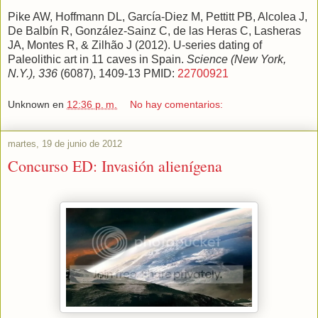
Pike AW, Hoffmann DL, García-Diez M, Pettitt PB, Alcolea J,
De Balbín R, González-Sainz C, de las Heras C, Lasheras
JA, Montes R, & Zilhão J (2012). U-series dating of
Paleolithic art in 11 caves in Spain.
Science (New York,
N.Y.), 336
(6087), 1409-13 PMID:
22700921
Unknown
en
12:36 p. m.
No hay comentarios:
martes, 19 de junio de 2012
Concurso ED: Invasión alienígena