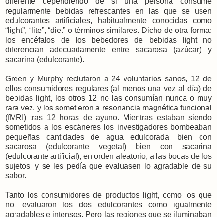
diferente dependiendo de si una persona consume
regularmente bebidas refrescantes en las que se usen
edulcorantes artificiales, habitualmente conocidas como
“light”, “lite”, “diet” o términos similares. Dicho de otra forma:
los encéfalos de los bebedores de bebidas light no
diferencian adecuadamente entre sacarosa (azúcar) y
sacarina (edulcorante).
Green y Murphy reclutaron a 24 voluntarios sanos, 12 de
ellos consumidores regulares (al menos una vez al día) de
bebidas light, los otros 12 no las consumían nunca o muy
rara vez, y los sometieron a resonancia magnética funcional
(fMRI) tras 12 horas de ayuno. Mientras estaban siendo
sometidos a los escáneres los investigadores bombeaban
pequeñas cantidades de agua edulcorada, bien con
sacarosa (edulcorante vegetal) bien con sacarina
(edulcorante artificial), en orden aleatorio, a las bocas de los
sujetos, y se les pedía que evaluasen lo agradable de su
sabor.
Tanto los consumidores de productos light, como los que
no, evaluaron los dos edulcorantes como igualmente
agradables e intensos. Pero las regiones que se iluminaban