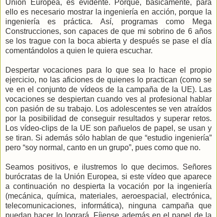
Unión Europea, es evidente. Porque, básicamente, para
ello es necesario mostrar la ingeniería en acción, porque la
ingeniería es práctica. Así, programas como Mega
Construcciones, son capaces de que mi sobrino de 6 años
se los trague con la boca abierta y después se pase el día
comentándolos a quien le quiera escuchar.
Despertar vocaciones para lo que sea lo hace el propio
ejercicio, no las aficiones de quienes lo practican (como se
ve en el conjunto de vídeos de la campaña de la UE). Las
vocaciones se despiertan cuando ves al profesional hablar
con pasión de su trabajo. Los adolescentes se ven atraídos
por la posibilidad de conseguir resultados y superar retos.
Los vídeo-clips de la UE son pañuelos de papel, se usan y
se tiran. Si además sólo hablan de que “estudio ingeniería”
pero “soy normal, canto en un grupo”, pues como que no.
Seamos positivos, e ilustremos lo que decimos. Señores
burócratas de la Unión Europea, si este vídeo que aparece
a continuación no despierta la vocación por la ingeniería
(mecánica, química, materiales, aeroespacial, electrónica,
telecomunicaciones, informática), ninguna campaña que
puedan hacer lo logrará. Fíjense además en el papel de la