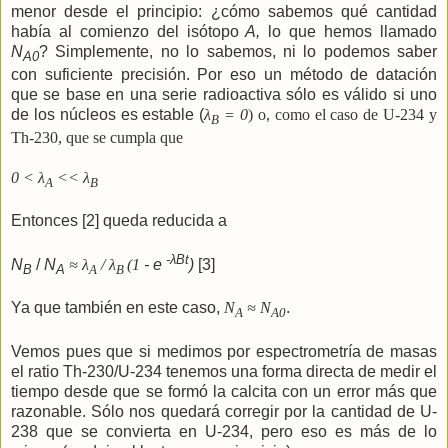
menor desde el principio: ¿cómo sabemos qué cantidad
había al comienzo del isótopo
A,
lo que hemos llamado
N
? Simplemente, no lo sabemos, ni lo podemos saber
A0
con suficiente precisión. Por eso un método de datación
que se base en una serie radioactiva sólo es válido si uno
de los núcleos es estable (
λ
= 0
) o, como el caso de U-234 y
B
Th-230, que se cumpla que
0 <
λ
<< λ
A
B
Entonces [2] queda reducida a
-λBt
N
/
N
≈
λ
/
λ
(1
- e
)
[3]
B
A
A
B
Ya que también en este caso,
N
≈ N
.
A
A0
Vemos pues que si medimos por espectrometría de masas
el ratio Th-230/U-234 tenemos una forma directa de medir el
tiempo desde que se formó la calcita con un error más que
razonable. Sólo nos quedará corregir por la cantidad de U-
238 que se convierta en U-234, pero eso es más de lo