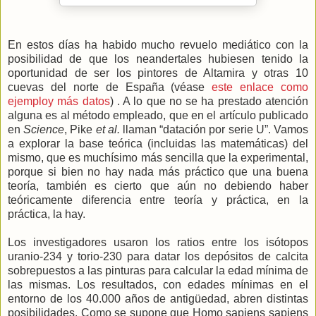
En estos días ha habido mucho revuelo mediático con la
posibilidad de que los neandertales hubiesen tenido la
oportunidad de ser los pintores de Altamira y otras 10
cuevas del norte de España (véase
este enlace como
ejemploy más datos
) . A lo que no se ha prestado atención
alguna es al método empleado, que en el artículo publicado
en
Science
, Pike
et al.
llaman “datación por serie U”. Vamos
a explorar la base teórica (incluidas las matemáticas) del
mismo, que es muchísimo más sencilla que la experimental,
porque si bien no hay nada más práctico que una buena
teoría, también es cierto que aún no debiendo haber
teóricamente diferencia entre teoría y práctica, en la
práctica, la hay.
Los investigadores usaron los ratios entre los isótopos
uranio-234 y torio-230 para datar los depósitos de calcita
sobrepuestos a las pinturas para calcular la edad mínima de
las mismas. Los resultados, con edades mínimas en el
entorno de los 40.000 años de antigüedad, abren distintas
posibilidades. Como se supone que Homo sapiens sapiens