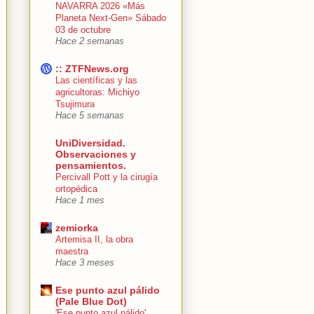
NAVARRA 2026 «Más
Planeta Next-Gen» Sábado
03 de octubre
Hace 2 semanas
:: ZTFNews.org
Las científicas y las
agricultoras: Michiyo
Tsujimura
Hace 5 semanas
UniDiversidad.
Observaciones y
pensamientos.
Percivall Pott y la cirugía
ortopédica
Hace 1 mes
zemiorka
Artemisa II, la obra
maestra
Hace 3 meses
Ese punto azul pálido
(Pale Blue Dot)
'Ese punto azul pálido'