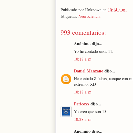
Publicado por
Unknown
en
10:14 a. m.
Etiquetas:
Neurociencia
993 comentarios:
Anónimo dijo...
Yo he contado unos 11.
10:18 a. m.
Daniel Manzano
dijo...
He contado 8 falsas, aunque con m
extremo. XD
10:18 a. m.
Pericoxx
dijo...
Yo creo que son 15
10:28 a. m.
Anónimo dijo...