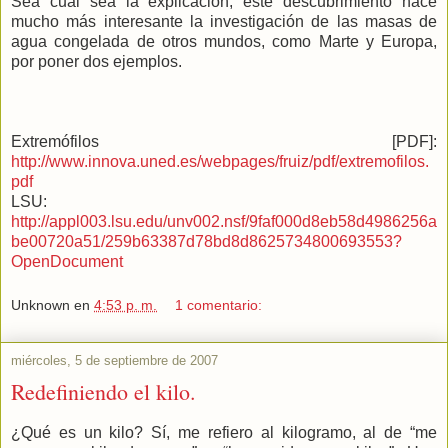
Sea cual sea la explicación, este descubrimiento hace
mucho más interesante la investigación de las masas de
agua congelada de otros mundos, como Marte y Europa,
por poner dos ejemplos.
Extremófilos [PDF]:
http://www.innova.uned.es/webpages/fruiz/pdf/extremofilos.
pdf
LSU:
http://appl003.lsu.edu/unv002.nsf/9faf000d8eb58d4986256a
be00720a51/259b63387d78bd8d8625734800693553?
OpenDocument
Unknown
en
4:53 p. m.
1 comentario:
miércoles, 5 de septiembre de 2007
Redefiniendo el kilo.
¿Qué es un kilo? Sí, me refiero al kilogramo, al de “me