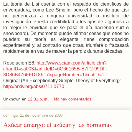
La teoría de Lisi cuenta con el respaldo de científicos de
envergadura, como Lee Smolin, pero el hecho de que Lisi
no pertenezca a ninguna universidad o instituto de
investigación le resta credibilidad a los ojos de algunos ( a
lo mejor le envidian que se pasa el día haciendo surf o
snowboard). De momento puede afirmar cosas que otros no
pueden: su teoría es elegante, tiene comprobación
experimental y, al contrario que otras, triunfará o fracasará
rápidamente en vez de marear la perdiz durante décadas.
Resolución E8:
http://www.sciam.com/article.cfm?
chanID=sa003&articleID=6C66165B-E7F2-99DF-
3D86B476FFD18F17&pageNumber=1&catID=1
Original (An Exceptionally Simple Theory of Everything):
http://arxiv.org/abs/0711.0770
Unknown
en
12:01 p. m.
No hay comentarios:
domingo, 11 de noviembre de 2007
Azúcar amargo: el azúcar y las hormonas