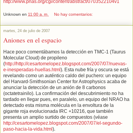
http://www.pnas.org/cgi/content/abstract/0703522104v1
Unknown
en
11:00 a. m.
No hay comentarios:
martes, 24 de julio de 2007
Aniones en el espacio
Hace poco comentábamos la detección en TMC-1 (Taurus
Molecular Cloud) de propileno
(
http://http://cesartomelopez.blogspot.com/2007/07/nuevas-
e-inesperadas-huellas.html
). Esta nube fría y oscura se está
revelando como un auténtico caldo del puchero: un equipo
del Harvard-Smithsonian Center for Astrophysics acaba de
anunciar la detección de un anión de 8 carbonos
(octatetrainilo). La confirmación del descubrimiento no ha
tardado en llegar pues, en paralelo, un equipo del NRAO ha
detectado esta misma molécula en la envoltura de la
gigante roja evolucionada IRC +10216, que también
presenta un amplio surtido de compuestos (véase
http://cesartomelopez.blogspot.com/2007/07/el-segundo-
paso-hacia-la-vida.html
).