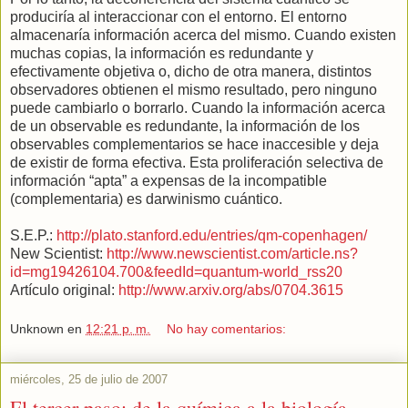
produciría al interaccionar con el entorno. El entorno
almacenaría información acerca del mismo. Cuando existen
muchas copias, la información es redundante y
efectivamente objetiva o, dicho de otra manera, distintos
observadores obtienen el mismo resultado, pero ninguno
puede cambiarlo o borrarlo. Cuando la información acerca
de un observable es redundante, la información de los
observables complementarios se hace inaccesible y deja
de existir de forma efectiva. Esta proliferación selectiva de
información “apta” a expensas de la incompatible
(complementaria) es darwinismo cuántico.
S.E.P.:
http://plato.stanford.edu/entries/qm-copenhagen/
New Scientist:
http://www.newscientist.com/article.ns?
id=mg19426104.700&feedId=quantum-world_rss20
Artículo original:
http://www.arxiv.org/abs/0704.3615
Unknown
en
12:21 p. m.
No hay comentarios:
miércoles, 25 de julio de 2007
El tercer paso: de la química a la biología