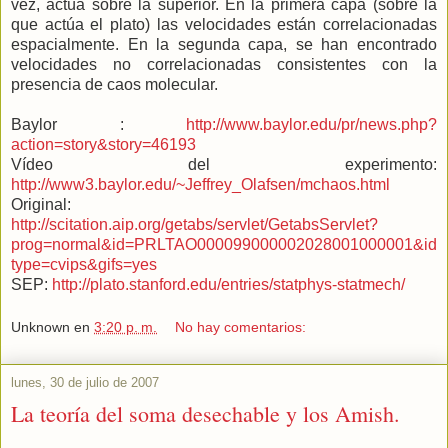
vez, actúa sobre la superior. En la primera capa (sobre la
que actúa el plato) las velocidades están correlacionadas
espacialmente. En la segunda capa, se han encontrado
velocidades no correlacionadas consistentes con la
presencia de caos molecular.
Baylor :
http://www.baylor.edu/pr/news.php?
action=story&story=46193
Vídeo del experimento:
http://www3.baylor.edu/~Jeffrey_Olafsen/mchaos.html
Original:
http://scitation.aip.org/getabs/servlet/GetabsServlet?
prog=normal&id=PRLTAO000099000002028001000001&id
type=cvips&gifs=yes
SEP:
http://plato.stanford.edu/entries/statphys-statmech/
Unknown
en
3:20 p. m.
No hay comentarios:
lunes, 30 de julio de 2007
La teoría del soma desechable y los Amish.