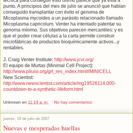
técnica para conseguir esto último parece que ya está a
punto. A principios del mes de julio se anunció que habían
conseguido transplantar con éxito el genoma de
Micoplasma mycoides a un parásito relacionado llamado
Micoplasma capricolum. Venter ha intentado patentar su
genoma mínimo. Sus objetivos parecen mercantiles: y es
que el poder crear células a la carta permite construir
microfábricas de productos bioquímicamente activos...y
rentables.
J. Craig Venter Institute:
http://www.jcvi.org/
El equipo de Murtas (Minimal Cell Project):
http://www.plluisi.org/grl_res_index.html#MINICELL
New Scientist:
http://www.newscientist.com/article/mg19526114.000-
countdown-to-a-synthetic-lifeform.html
Unknown
en
11:19 a. m.
No hay comentarios:
jueves, 19 de julio de 2007
Nuevas e inesperadas huellas