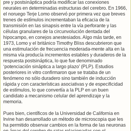
pre y postsináptica podría modificar las conexiones
neurales en determinadas estructuras del cerebro. En 1966,
el noruego Terje Lomo observó por primera vez que breves
trenes de estímulos incrementaban la eficacia de la
transmisión en las sinapsis entre la vía perforante y las
células granulares de la circunvolución dentada del
hipocampo, en conejos anestesiados. Algo más tarde, en
1973, Lomo y el británico Timothy Bliss descubrieron que
una estimulación de frecuencia moderada-mente alta en la
misma vía producía incrementos estables y duraderos de la
respuesta postsináptica, lo que fue denominado
‘potenciación sináptica a largo plazo’ (PLP). Estudios
posteriores in vitro confirmaron que se trataba de un
fenómeno no sólo duradero sino también de inducción
rápida y con características asociativas y de especificidad
de estímulos, lo que convertía a la PLP en un buen
candidato a mecanismo celular del aprendizaje y la
memoria.
Pues bien, científicos de la Universidad de California en
Irvine han desarrollado un método de microscopia que les
ha permitido observar cambios en la forma de las neuronas
en áreas del cerebro de ratas relacionadas con el