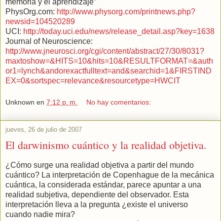
memoria y el aprendizaje”
PhysOrg.com:
http://www.physorg.com/printnews.php?
newsid=104520289
UCI:
http://today.uci.edu/news/release_detail.asp?key=1638
Journal of Neuroscience:
http://www.jneurosci.org/cgi/content/abstract/27/30/8031?
maxtoshow=&HITS=10&hits=10&RESULTFORMAT=&auth
or1=lynch&andorexactfulltext=and&searchid=1&FIRSTIND
EX=0&sortspec=relevance&resourcetype=HWCIT
Unknown
en
7:12 p. m.
No hay comentarios:
jueves, 26 de julio de 2007
El darwinismo cuántico y la realidad objetiva.
¿Cómo surge una realidad objetiva a partir del mundo
cuántico? La interpretación de Copenhague de la mecánica
cuántica, la considerada estándar, parece apuntar a una
realidad subjetiva, dependiente del observador. Esta
interpretación lleva a la pregunta ¿existe el universo
cuando nadie mira?