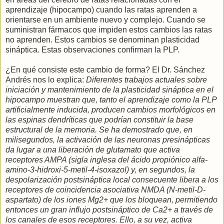
aprendizaje (hipocampo) cuando las ratas aprenden a
orientarse en un ambiente nuevo y complejo. Cuando se
suministran fármacos que impiden estos cambios las ratas
no aprenden. Estos cambios se denominan plasticidad
sináptica. Estas observaciones confirman la PLP.
¿En qué consiste este cambio de forma? El Dr. Sánchez
Andrés nos lo explica:
Diferentes trabajos actuales sobre
iniciación y mantenimiento de la plasticidad sináptica en el
hipocampo muestran que, tanto el aprendizaje como la PLP
artificialmente inducida, producen cambios morfológicos en
las espinas dendríticas que podrían constituir la base
estructural de la memoria. Se ha demostrado que, en
milisegundos, la activación de las neuronas presinápticas
da lugar a una liberación de glutamato que activa
receptores AMPA (sigla inglesa del ácido propiónico alfa-
amino-3-hidroxi-5-metil-4-isoxazol) y, en segundos, la
despolarización postsináptica local consecuente libera a los
receptores de coincidencia asociativa NMDA (N-metil-D-
aspartato) de los iones Mg2+ que los bloquean, permitiendo
entonces un gran influjo postsináptico de Ca2+ a través de
los canales de esos receptores. Ello, a su vez, activa