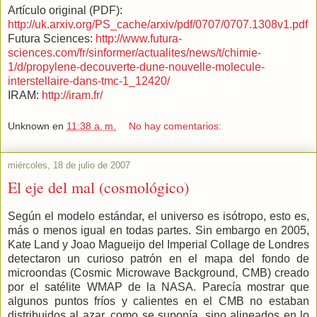
Artículo original (PDF):
http://uk.arxiv.org/PS_cache/arxiv/pdf/0707/0707.1308v1.pdf
Futura Sciences:
http://www.futura-
sciences.com/fr/sinformer/actualites/news/t/chimie-
1/d/propylene-decouverte-dune-nouvelle-molecule-
interstellaire-dans-tmc-1_12420/
IRAM:
http://iram.fr/
Unknown
en
11:38 a. m.
No hay comentarios:
miércoles, 18 de julio de 2007
El eje del mal (cosmológico)
Según el modelo estándar, el universo es isótropo, esto es,
más o menos igual en todas partes. Sin embargo en 2005,
Kate Land y Joao Magueijo del Imperial Collage de Londres
detectaron un curioso patrón en el mapa del fondo de
microondas (Cosmic Microwave Background, CMB) creado
por el satélite WMAP de la NASA. Parecía mostrar que
algunos puntos fríos y calientes en el CMB no estaban
distribuidos al azar, como se suponía, sino alineados en lo