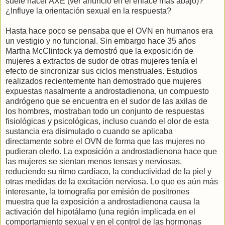
suele hacer AXE (ver anuncio en el enlace más abajo)?
¿Influye la orientación sexual en la respuesta?
Hasta hace poco se pensaba que el OVN en humanos era
un vestigio y no funcional. Sin embargo hace 35 años
Martha McClintock ya demostró que la exposición de
mujeres a extractos de sudor de otras mujeres tenía el
efecto de sincronizar sus ciclos menstruales. Estudios
realizados recientemente han demostrado que mujeres
expuestas nasalmente a androstadienona, un compuesto
andrógeno que se encuentra en el sudor de las axilas de
los hombres, mostraban todo un conjunto de respuestas
fisiológicas y psicológicas, incluso cuando el olor de esta
sustancia era disimulado o cuando se aplicaba
directamente sobre el OVN de forma que las mujeres no
pudieran olerlo. La exposición a androstadienona hace que
las mujeres se sientan menos tensas y nerviosas,
reduciendo su ritmo cardíaco, la conductividad de la piel y
otras medidas de la excitación nerviosa. Lo que es aún más
interesante, la tomografía por emisión de positrones
muestra que la exposición a androstadienona causa la
activación del hipotálamo (una región implicada en el
comportamiento sexual y en el control de las hormonas