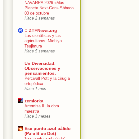
NAVARRA 2026 «Más
Planeta Next-Gen» Sábado
03 de octubre
Hace 2 semanas
:: ZTFNews.org
Las científicas y las
agricultoras: Michiyo
Tsujimura
Hace 5 semanas
UniDiversidad.
Observaciones y
pensamientos.
Percivall Pott y la cirugía
ortopédica
Hace 1 mes
zemiorka
Artemisa II, la obra
maestra
Hace 3 meses
Ese punto azul pálido
(Pale Blue Dot)
'Ese punto azul pálido'