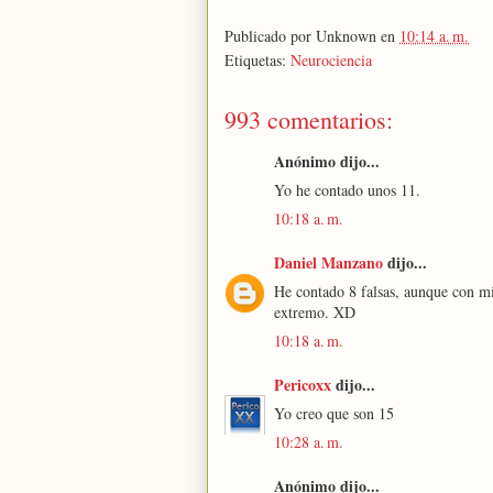
Publicado por
Unknown
en
10:14 a. m.
Etiquetas:
Neurociencia
993 comentarios:
Anónimo dijo...
Yo he contado unos 11.
10:18 a. m.
Daniel Manzano
dijo...
He contado 8 falsas, aunque con m
extremo. XD
10:18 a. m.
Pericoxx
dijo...
Yo creo que son 15
10:28 a. m.
Anónimo dijo...