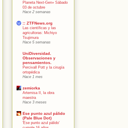
Planeta Next-Gen» Sábado
03 de octubre
Hace 2 semanas
:: ZTFNews.org
Las científicas y las
agricultoras: Michiyo
Tsujimura
Hace 5 semanas
UniDiversidad.
Observaciones y
pensamientos.
Percivall Pott y la cirugía
ortopédica
Hace 1 mes
zemiorka
Artemisa II, la obra
maestra
Hace 3 meses
Ese punto azul pálido
(Pale Blue Dot)
'Ese punto azul pálido'
cumple 16 años