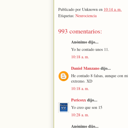
Publicado por
Unknown
en
10:14 a. m.
Etiquetas:
Neurociencia
993 comentarios:
Anónimo dijo...
Yo he contado unos 11.
10:18 a. m.
Daniel Manzano
dijo...
He contado 8 falsas, aunque con m
extremo. XD
10:18 a. m.
Pericoxx
dijo...
Yo creo que son 15
10:28 a. m.
Anónimo dijo...