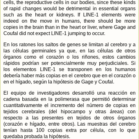
cells, the reproductive cells in our bodies, since these kinds
of rapid changes would be detrimental in essential organs
such as the heart or kidneys. If LINE-1 elements were
indeed on the move in humans, there should be more
copies in the brain than in the heart or liver, where Gage and
Coufal did not expect LINE-1 jumping to occur.
En los ratones los saltos de genes se limitan al cerebro y a
las células germinales ya que, en las células de otros
órganos como el corazón o los riñones, estos cambios
rápidos podrían ser potencialmente muy perjudiciales. Si
los elementos LINE-1 se transponen en los humanos
debería haber más copias en el cerebro que en el corazón o
en el hígado, según la hipótesis de Gage y Coufal.
El equipo de investigadores desarrolló una reacción en
cadena
basada en la polimerasa que permitió determinar
cuantitativamente
el incremento del número de copias en
tejidos cerebrales (del hipocampo y otras áreas) con
respecto a las presentes en tejidos de otros órganos
(corazón e hígado, entre otros). Las muestras del cerebro
tenían hasta 100 copias extra por célula, con lo que
quedaba probada la hipótesis.