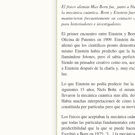
El físico alemán Max Born fue, junto a Ni
la mecánica cuántica. Born y Einstein fue
mantuvieron frecuentemente en contacto a
para historiadores e investigadores.
El primer encuentro entre Einstein y Bor
Oficina
de Patentes en 1909. Einstein dio
afirmó que los científicos pronto demostr
mismo Einstein había predicho que la luz
llamándose fotones, pero el sabía perfec
Siendo un pensador creativo como era, acep
a Einstein después de la
charla y, muy exc
luz.
Lo que Einstein no podía predecir fue la
siguientes 15 años, Niels Bohr, el mism
llevaron la mecánica cuántica más allá, de
Había muchas interpretaciones de cómo la
constituida por partículas pero que su mov
Los físicos que aceptaban la mecánica cuánt
que todas las partículas fundamentales est
predictibilidad que la que se puede hacer
Escribió a Born en 1925: “[...] la mecánic