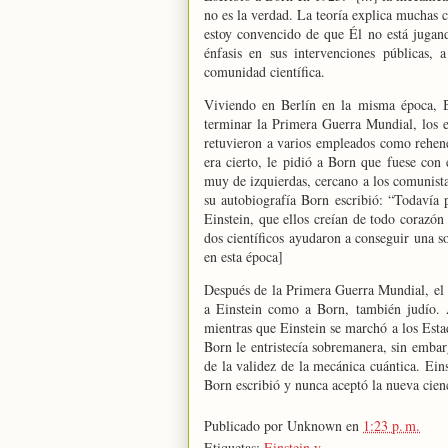
no es la verdad. La teoría explica muchas c
estoy convencido de que Él no está jugan
énfasis en sus intervenciones públicas,
comunidad científica.
Viviendo en Berlín en la misma época, B
terminar
la Primera Guerra
Mundial, los e
retuvieron a varios empleados como rehenes
era cierto, le pidió a Born que fuese con é
muy de izquierdas, cercano a los comunista
su autobiografía Born escribió: “Todavía 
Einstein, que ellos creían de todo corazón
dos científicos ayudaron a conseguir una so
en esta época]
Después de
la Primera
Guerra
Mundial, el 
a Einstein como a Born, también judío. A
mientras que Einstein se marchó a los Est
Born le entristecía sobremanera, sin embar
de la validez de la mecánica cuántica. Eins
Born escribió y nunca aceptó la nueva cien
Publicado por
Unknown
en
1:23 p. m.
Etiquetas:
Einstein y...