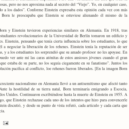
osas, pero no nos aproxima nada al secreto del “Viejo”. Yo, en cualquier caso,
do a los dados”. Conforme Einstein expresaba esta opinión cada vez con más
 a Born le preocupaba que Einstein se estuviese alienando él mismo de la
orn y Einstein tuvieron experiencias similares en Alemania. En 1918, tras
studiantes revolucionarios de
la Universidad
de Berlín tomaron un edificio y
. Einstein, pensando que tenía cierta influencia sobre los estudiantes, lo que
l a negociar la liberación de los rehenes. Einstein tenía la reputación de ser
s, y a los estudiantes les sorprendió que su amado profesor no les apoyase. En
puedo ver ante mí las caras atónitas de estos ansiosos jóvenes cuando el gran
 que estaba de su parte, no los seguía ciegamente en su fanatismo”. Juntos los
lución pacífica al conflicto, loe rehenes fueron liberados. [En la imagen Born
creciente nacionalismo en Alemania llevó a un antisemitismo que afectó tanto
nte la hostilidad de su tierra natal, Born terminaría emigrando a Escocia,
ados Unidos. Continuaron escribiéndose hasta la muerte de Einstein en
1955. A
go, que Einstein rechazase cada uno de los intentos que hizo para convencerle
tein discutió, y desde su punto de vista refutó, cada artículo y cada carta que
cia.