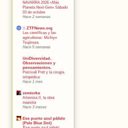
NAVARRA 2026 «Más
Planeta Next-Gen» Sábado
03 de octubre
Hace 2 semanas
:: ZTFNews.org
Las científicas y las
agricultoras: Michiyo
Tsujimura
Hace 5 semanas
UniDiversidad.
Observaciones y
pensamientos.
Percivall Pott y la cirugía
ortopédica
Hace 1 mes
zemiorka
Artemisa II, la obra
maestra
Hace 3 meses
Ese punto azul pálido
(Pale Blue Dot)
'Ese punto azul pálido'