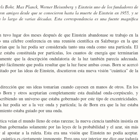
els Bohr, Max Planck, Werner Heisenberg y Einstein uno de los fundadores de
ron amigos desde que se conocieron hasta la muerte de Einstein en 1955, y se
 lo largo de varias décadas. Esta correspondencia es una fuente magnífica
n tuvo lugar dos meses después de que Einstein abandonase su trabajo en
la
 una célebre conferencia en una reunión científica en Salzburgo en la que
arían que la luz podía ser considerada tanto una onda como una partícula. El
 estaba constituida por partículas, los cuantos de energía que terminarían
tamente que la descripción ondulatoria de la luz también parecía adecuada.
tó fácilmente que podía resultar que la luz fuese ambas cosas. Born se acercó
itado por las ideas de Einstein, discutieron esta nueva visión “cuántica” de la
 dirección que sus ideas tomarían cuando cayesen en manos de otros. En los
o Born y otros aceptarían completamente esta dualidad onda-corpúsculo, y
scribiendo un universo que estaba gobernado por este tipo de excentricidades.
 luz podía ser a la vez onda y partícula; la de Born era que la luz estaba
imiento estaba guiado por una onda.
ica veían el mundo lleno de estas rarezas; la nueva ciencia también insistía en
aban gobernadas solamente por las leyes de la probabilidad y el azar, sin más
 al apostar a la ruleta. Esta era una visión que Einstein no podía aceptar.
a cuántica es ciertamente imponente. Pero una voz interior me dice que todavía