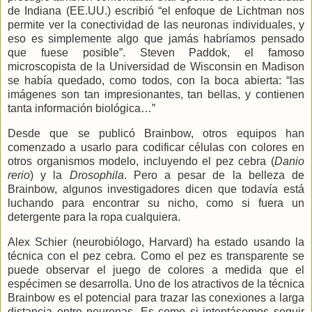
de Indiana (EE.UU.) escribió “el enfoque de Lichtman nos
permite ver la conectividad de las neuronas individuales, y
eso es simplemente algo que jamás habríamos pensado
que fuese posible”. Steven Paddok, el famoso
microscopista de
la Universidad
de Wisconsin en Madison
se había quedado, como todos, con la boca abierta: “las
imágenes son tan impresionantes, tan bellas, y contienen
tanta información biológica…”
Desde que se publicó Brainbow, otros equipos han
comenzado a usarlo para codificar células con colores en
otros organismos modelo, incluyendo el pez cebra (
Danio
rerio
) y
la
Drosophila
.
Pero
a pesar de la belleza de
Brainbow, algunos investigadores dicen que todavía está
luchando para encontrar su nicho, como si fuera un
detergente para la ropa cualquiera.
Alex Schier (neurobiólogo, Harvard) ha estado usando la
técnica con el pez cebra. Como el pez es transparente se
puede observar el juego de colores a medida que el
espécimen se desarrolla. Uno de los atractivos de la técnica
Brainbow es el potencial para trazar las conexiones a larga
distancia entre neuronas. Es como si intentásemos seguir