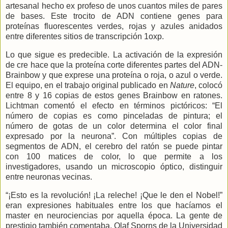
artesanal hecho ex profeso de unos cuantos miles de pares
de bases. Este trocito de ADN contiene genes para
proteínas fluorescentes verdes, rojas y azules anidados
entre diferentes sitios de transcripción 1oxp.
Lo que sigue es predecible. La activación de la expresión
de cre hace que la proteína corte diferentes partes del ADN-
Brainbow y que exprese una proteína o roja, o azul o verde.
El equipo, en el trabajo original publicado en
Nature
, colocó
entre 8 y 16 copias de estos genes Brainbow en ratones.
Lichtman comentó el efecto en términos pictóricos: “El
número de copias es como pinceladas de pintura; el
número de gotas de un color determina el color final
expresado por la neurona”. Con múltiples copias de
segmentos de ADN, el cerebro del ratón se puede pintar
con 100 matices de color, lo que permite a los
investigadores, usando un microscopio óptico, distinguir
entre neuronas vecinas.
“¡Esto es la revolución! ¡La releche! ¡Que le den el Nobel!”
eran expresiones habituales entre los que hacíamos el
master en neurociencias por aquella época. La gente de
prestigio también comentaba. Olaf Sporns de
la Universidad