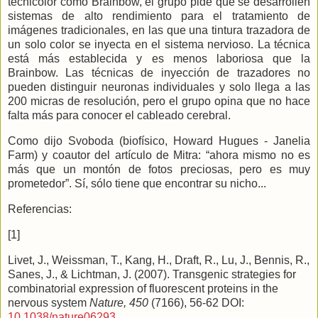
tecnicolor como Brainbow, el grupo pide que se desarrollen
sistemas de alto rendimiento para el tratamiento de
imágenes tradicionales, en las que una tintura trazadora de
un solo color se inyecta en el sistema nervioso. La técnica
está más establecida y es menos laboriosa que
la
Brainbow.
Las
técnicas de inyección de trazadores no
pueden distinguir neuronas individuales y solo llega a las
200 micras de resolución, pero el grupo opina que no hace
falta más para conocer el cableado cerebral.
Como dijo Svoboda (biofísico, Howard Hugues - Janelia
Farm) y coautor del artículo de Mitra: “ahora mismo no es
más que un montón de fotos preciosas, pero es muy
prometedor”. Sí, sólo tiene que encontrar su nicho...
Referencias:
[1]
Livet, J., Weissman, T., Kang, H., Draft, R., Lu, J., Bennis, R.,
Sanes, J., & Lichtman, J. (2007). Transgenic strategies for
combinatorial expression of fluorescent proteins in the
nervous system
Nature, 450
(7166), 56-62 DOI:
10.1038/nature06293