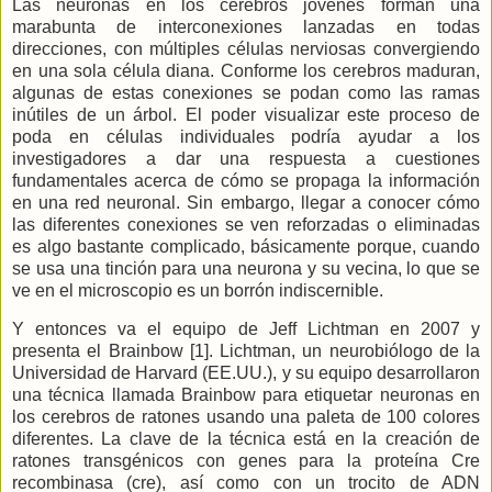
Las neuronas en los cerebros jóvenes forman una
marabunta de interconexiones lanzadas en todas
direcciones, con múltiples células nerviosas convergiendo
en una sola célula diana. Conforme los cerebros maduran,
algunas de estas conexiones se podan como las ramas
inútiles de un árbol. El poder visualizar este proceso de
poda en células individuales podría ayudar a los
investigadores a dar una respuesta a cuestiones
fundamentales acerca de cómo se propaga la información
en una red neuronal. Sin embargo, llegar a conocer cómo
las diferentes conexiones se ven reforzadas o eliminadas
es algo bastante complicado, básicamente porque, cuando
se usa una tinción para una neurona y su vecina, lo que se
ve en el microscopio es un borrón indiscernible.
Y entonces va el equipo de Jeff Lichtman en 2007 y
presenta el Brainbow [1]. Lichtman, un neurobiólogo de
la
Universidad
de Harvard (EE.UU.), y su equipo desarrollaron
una técnica llamada Brainbow para etiquetar neuronas en
los cerebros de ratones usando una paleta de 100 colores
diferentes. La clave de la técnica está en la creación de
ratones transgénicos con genes para la proteína Cre
recombinasa (cre), así como con un trocito de ADN