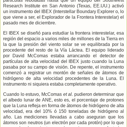
partículas rebotadas hasta que un equipo del Southwest
Research Institute en San Antonio (Texas, EE.UU.) activó
un instrumento del IBEX (Interstellar Boundary Explorer o, lo
que viene a ser, el Explorador de
la Frontera
Interestelar
) el
pasado mes de diciembre.
El IBEX se diseñó para estudiar la frontera interestelar, esa
región del espacio a varios miles de millones de
la Tierra
en
la que la presión del viento solar se ve equilibrada por la
procedente del resto de
la Vía
Láctea.
El equipo liderado
por David McComas estaba arrancando el detector de
partículas de alta velocidad del IBEX justo cuando
la Luna
pasaba por su campo de visión. De repente, el instrumento
comenzó a registrar un montón de señales de átomos de
hidrógeno de alta velocidad procedentes de
la Luna.
El
instrumento ni siquiera estaba completamente operativo.
Cuando lo estuvo, McComas
et al.
pudieron
determinar que
el albedo lunar de ANE, esto es, el porcentaje de protones
que la Luna refleja en forma de átomos de hidrógeno de alta
velocidad, era del 10% ó 150 toneladas de hidrógeno al
año. Las mediciones llevadas a cabo aseguran que los
átomos son neutros (un electrón por cada protón) por lo que