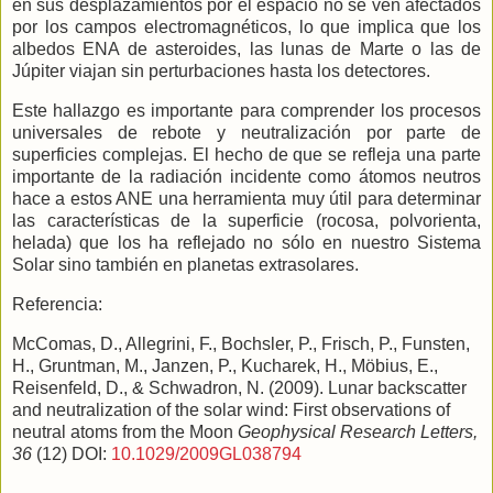
en sus desplazamientos por el espacio no se ven afectados
por los campos electromagnéticos, lo que implica que los
albedos ENA de asteroides, las lunas de Marte o las de
Júpiter viajan sin perturbaciones hasta los detectores.
Este hallazgo es importante para comprender los procesos
universales de rebote y neutralización por parte de
superficies complejas. El hecho de que se refleja una parte
importante de la radiación incidente como átomos neutros
hace a estos ANE una herramienta muy útil para determinar
las características de la superficie (rocosa, polvorienta,
helada) que los ha reflejado no sólo en nuestro Sistema
Solar sino también en planetas extrasolares.
Referencia:
McComas, D., Allegrini, F., Bochsler, P., Frisch, P., Funsten,
H., Gruntman, M., Janzen, P., Kucharek, H., Möbius, E.,
Reisenfeld, D., & Schwadron, N. (2009). Lunar backscatter
and neutralization of the solar wind: First observations of
neutral atoms from the Moon
Geophysical Research Letters,
36
(12) DOI:
10.1029/2009GL038794