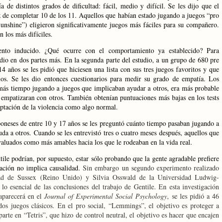
de distintos grados de dificultad: fácil, medio y difícil. Se les dijo que el
z de completar 10 de los 11. Aquellos que habían estado jugando a juegos “pro
nshine”) eligieron significativamente juegos más fáciles para su compañero.
n los más difíciles.
ento inducido. ¿Qué ocurre con el comportamiento ya establecido? Para
udio en dos partes más. En la segunda parte del estudio, a un grupo de 680 pre
4 años se les pidió que hiciesen una lista con sus tres juegos favoritos y que
los. Se les dio entonces cuestionarios para medir su grado de empatía. Los
más tiempo jugando a juegos que implicaban ayudar a otros, era más probable
empatizaran con otros. También obtenían puntuaciones más bajas en los tests
eptación de la violencia como algo normal.
aponeses de entre 10 y 17 años se les preguntó cuánto tiempo pasaban jugando a
uda a otros. Cuando se les entrevistó tres o cuatro meses después, aquellos que
valuados como más amables hacia los que le rodeaban en la vida real.
tile podrían, por supuesto, estar sólo probando que la gente agradable prefiere
ación no implica causalidad.
Sin embargo un segundo experimento realizado
ad
de Sussex (Reino Unido) y Silvia Osswald de
la Universidad
Ludwig-
 esencial de las conclusiones del trabajo de Gentile. En esta investigación
aparecerá en el
Journal of Experimental Social Psychology
, se les pidió a 46
os juegos clásicos. En el pro social, “Lemmings”, el objetivo es proteger a
arte en “Tetris”, que hizo de control neutral, el objetivo es
hacer que encajen