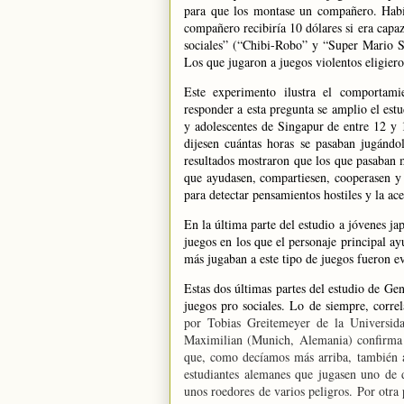
para que los montase un compañero. Había 
compañero recibiría 10 dólares si era capa
sociales” (“Chibi-Robo” y “Super Mario Su
Los que jugaron a juegos violentos eligiero
Este experimento ilustra el comportami
responder a esta pregunta se amplio el est
y adolescentes de Singapur de entre 12 y 1
dijesen cuántas horas se pasaban jugándo
resultados mostraron que los que pasaban 
que ayudasen, compartiesen, cooperasen y 
para detectar pensamientos hostiles y la ac
En la última parte del estudio a jóvenes j
juegos en los que el personaje principal ay
más jugaban a este tipo de juegos fueron e
Estas dos últimas partes del estudio de Gen
juegos pro sociales.
Lo de siempre, correl
por Tobias Greitemeyer de
la Universid
Maximilian
(Munich, Alemania) confirma lo
que, como decíamos más arriba, también 
estudiantes alemanes que jugasen uno de d
unos roedores de varios peligros. Por otra p