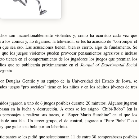
chos son incuestionablemente violentos y, como ha ocurrido cada vez que
 a los cómics y, no digamos, la televisión, se les ha acusado de “corromper el
a que sea eso. Las acusaciones tienen, bien es cierto, algo de fundamento. Se
n que los juegos violentos pueden provocar pensamientos agresivos e incluso
cto tienen en el comportamiento de los jugadores los juegos que premian los
udios que se publicarán próximamente en el
Journal of Experimental Social
regunta.
 por Douglas Gentile y su equipo de
la Universidad
del Estado de Iowa, se
dos juegos “pro sociales” tiene en los niños y en los adultos jóvenes de tres
idos jugaron a uno de 6 juegos posibles durante 20 minutos. Algunos jugaron
asan en la lucha y destrucción. A otros se les asignó “Chibi-Robo” [en la
 personajes a realizar sus tareas, o “Super Mario Sunshine” en el que los
tis de una isla. Un tercer grupo, el de control, jugaron a “Pure Pinball” o a
y que guiar una bola por un laberinto.
ticipantes se les pidió que seleccionaran 11 de entre 30 rompecabezas posibles