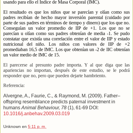
usando para ello el Índice de Masa Corporal (IMC).
El resultado es que los niños que se parecían y olían como sus
padres recibían de hecho mayor inversión parental (cuidado por
parte de sus padres en términos de tiempo y dinero) que los que no.
Conseguían un valor promedio de IIP de +1. Los que no se
parecían u olían como sus padres obtenían de media -1. Se pudo
constatar que existía una correlación entre el valor de IIP y estado
nutricional del niño. Los niños con valores de IIP de +2
promediaban 16,5 de IMC. Los que obtenían un -2 de IIC obtenían
un valor medio de IMC de 15.
El parecerse al presunto padre importa. Y al que diga que las
apariencias no importan, después de este estudio, se le podrá
responder que no, pero que pueden dejarte hambriento.
Referencia:
Alvergne, A., Faurie, C., & Raymond, M. (2009). Father–
offspring resemblance predicts paternal investment in
humans
Animal Behaviour, 78
(1), 61-69 DOI:
10.1016/j.anbehav.2009.03.019
Unknown
en
5:11 p. m.