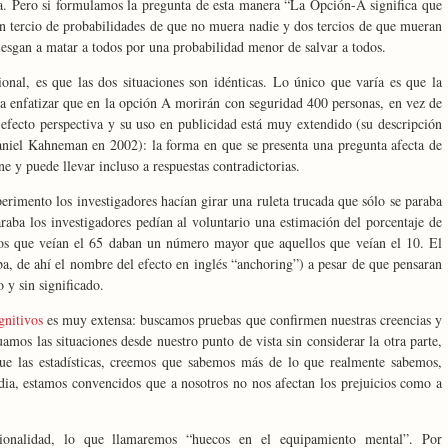
a. Pero si formulamos la pregunta de esta manera “La Opción-A significa que
n tercio de probabilidades de que no muera nadie y dos tercios de que mueran
rriesgan a matar a todos por una probabilidad menor de salvar a todos.
onal, es que las dos situaciones son idénticas. Lo único que varía es que la
ra enfatizar que en la opción A morirán con seguridad 400 personas, en vez de
efecto perspectiva y su uso en publicidad está muy extendido (su descripción
aniel Kahneman en 2002): la forma en que se presenta una pregunta afecta de
ne y puede llevar incluso a respuestas contradictorias.
erimento los investigadores hacían girar una ruleta trucada que sólo se paraba
raba los investigadores pedían al voluntario una estimación del porcentaje de
Los que veían el 65 daban un número mayor que aquellos que veían el 10. El
ba, de ahí el nombre del efecto en inglés “anchoring”) a pesar de que pensaran
 y sin significado.
gnitivos
es muy extensa: buscamos pruebas que confirmen nuestras creencias y
amos las situaciones desde nuestro punto de vista sin considerar la otra parte,
ue las estadísticas, creemos que sabemos más de lo que realmente sabemos,
ia, estamos convencidos que a nosotros no nos afectan los prejuicios como a
cionalidad, lo que llamaremos “huecos en el equipamiento mental”. Por