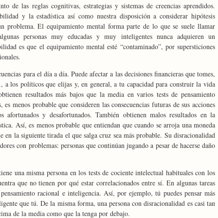
o de las reglas cognitivas, estrategias y sistemas de creencias aprendidos.
ilidad y la estadística así como nuestra disposición a considerar hipótesis
 un problema. El equipamiento mental forma parte de lo que se suele llamar
, algunas personas muy educadas y muy inteligentes nunca adquieren un
ilidad es que el equipamiento mental esté “contaminado”, por supersticiones
ionales.
uencias para el día a día. Puede afectar a las decisiones financieras que tomes,
 a los políticos que elijas y, en general, a tu capacidad para construir la vida
obtienen resultados más bajos que la media en varios tests de pensamiento
, es menos probable que consideren las consecuencias futuras de sus acciones
 afortunados y desafortunados. También obtienen malos resultados en la
ística. Así, es menos probable que entiendan que cuando se arroja una moneda
ue en la siguiente tirada el que salga cruz sea más probable. Su disracionalidad
gadores con problemas: personas que continúan jugando a pesar de hacerse daño
ene una misma persona en los tests de cociente intelectual habituales con los
entra que no tienen por qué estar correlacionados entre sí. En algunas tareas
e pensamiento racional e inteligencia. Así, por ejemplo, tú puedes pensar más
igente que tú. De la misma forma, una persona con disracionalidad es casi tan
cima de la media como que la tenga por debajo.