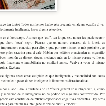
 algo tan tonto? Todos nos hemos hecho esta pregunta en alguna ocasión al ver
fectamente inteligente, hacer alguna estupidez.
n en el horóscopo. Asumen que “eso”, sea lo que sea, nunca les puede ocurrir
que ahora “toca” negro. Piensan que un número concreto de la lotería es
o importante o conocido para ellos y que, por esto mismo, es más probable que
ero piden sacarina para el café. Hablan por teléfono o encienden un cigarrillo
 buen montón de dinero, siguen metiendo más en lo mismo porque ya llevan
ja financiera o inmobiliaria no estallará nunca. Vuelve a votar al mismo
ruina. Etcétera.
ace algunas veces cosas estúpidas es que inteligencia y racionalidad son cosas
 racionales a pesar de ser inteligente la llamaremos disracionalidad.
 por el año 1904 la existencia de un “factor general de inteligencia”, g, como
ón y medición de la inteligencia no ha podido ser algo más controvertido. Por
gencia está constituida de muchas capacidades cognitivas diferentes. Hay otros
encia para incluir las inteligencias “emocional” y “social”.