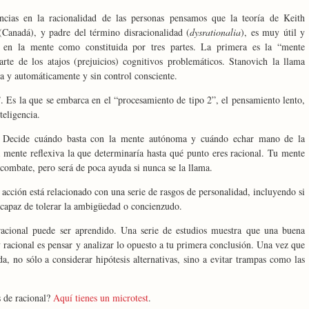
ncias en la racionalidad de las personas pensamos que la teoría de Keith
(Canadá), y padre del término disracionalidad (
dysrationalia
), es muy útil y
 en la mente como constituida por tres partes. La primera es la “mente
te de los atajos (prejuicios) cognitivos problemáticos. Stanovich la llama
a y automáticamente y sin control consciente.
. Es la que se embarca en el “procesamiento de tipo 2”, el pensamiento lento,
teligencia.
a”. Decide cuándo basta con la mente autónoma y cuándo echar mano de la
a mente reflexiva la que determinaría hasta qué punto eres racional. Tu mente
n combate, pero será de poca ayuda si nunca se la llama.
acción está relacionado con una serie de rasgos de personalidad, incluyendo si
, capaz de tolerar la ambigüedad o concienzudo.
racional puede ser aprendido. Una serie de estudios muestra que una buena
 racional es pensar y analizar lo opuesto a tu primera conclusión. Una vez que
da, no sólo a considerar hipótesis alternativas, sino a evitar trampas como las
s de racional?
Aquí tienes un microtest
.