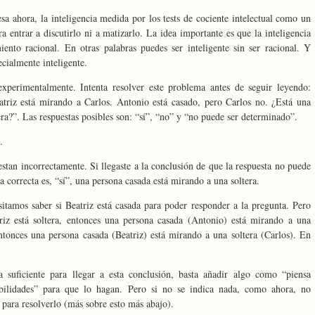
sa ahora, la inteligencia medida por los tests de cociente intelectual como un
ra entrar a discutirlo ni a matizarlo. La idea importante es que la inteligencia
nto racional. En otras palabras puedes ser inteligente sin ser racional. Y
ecialmente inteligente.
xperimentalmente. Intenta resolver este problema antes de seguir leyendo:
atriz está mirando a Carlos. Antonio está casado, pero Carlos no. ¿Está una
ra?”. Las respuestas posibles son: “sí”, “no” y “no puede ser determinado”.
.
stan incorrectamente. Si llegaste a la conclusión de que la respuesta no puede
a correcta es, “sí”, una persona casada está mirando a una soltera.
tamos saber si Beatriz está casada para poder responder a la pregunta. Pero
triz está soltera, entonces una persona casada (Antonio) está mirando a una
 entonces una persona casada (Beatriz) está mirando a una soltera (Carlos). En
a suficiente para llegar a esta conclusión, basta añadir algo como “piensa
ibilidades” para que lo hagan. Pero si no se indica nada, como ahora, no
 para resolverlo (más sobre esto más abajo).