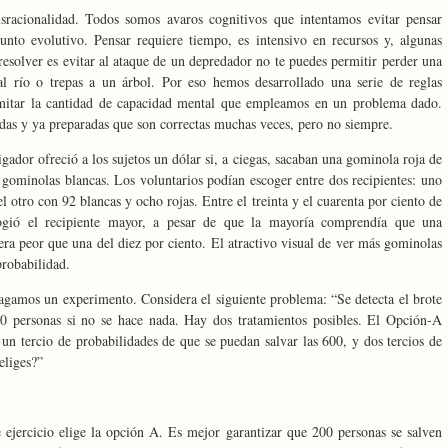
sracionalidad. Todos somos avaros cognitivos que intentamos evitar pensar
unto evolutivo. Pensar requiere tiempo, es intensivo en recursos y, algunas
resolver es evitar al ataque de un depredador no te puedes permitir perder una
 al río o trepas a un árbol. Por eso hemos desarrollado una serie de reglas
 limitar la cantidad de capacidad mental que empleamos en un problema dado.
das y ya preparadas que son correctas muchas veces, pero no siempre.
ador ofreció a los sujetos un dólar si, a ciegas, sacaban una gominola roja de
 gominolas blancas. Los voluntarios podían escoger entre dos recipientes: uno
 otro con 92 blancas y ocho rojas. Entre el treinta y el cuarenta por ciento de
cogió el recipiente mayor, a pesar de que la mayoría comprendía que una
era peor que una del diez por ciento. El atractivo visual de ver más gominolas
probabilidad.
Hagamos un experimento. Considera el siguiente problema: “Se detecta el brote
 personas si no se hace nada. Hay dos tratamientos posibles. El Opción-A
un tercio de probabilidades de que se puedan salvar las 600, y dos tercios de
eliges?”
 ejercicio elige la opción A. Es mejor garantizar que 200 personas se salven