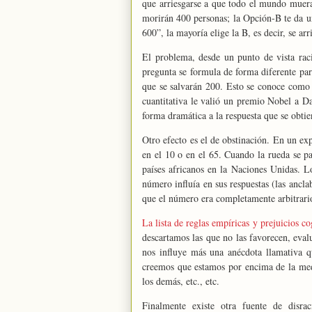
que arriesgarse a que todo el mundo muer
morirán 400 personas; la Opción-B te da u
600”, la mayoría elige la B, es decir, se a
El problema, desde un punto de vista raci
pregunta se formula de forma diferente pa
que se salvarán 200. Esto se conoce como 
cuantitativa le valió un premio Nobel a D
forma dramática a la respuesta que se obtie
Otro efecto es el de obstinación. En un exp
en el 10 o en el 65. Cuando la rueda se pa
países africanos en la Naciones Unidas. 
número influía en sus respuestas (las ancla
que el número era completamente arbitrario
La lista de reglas empíricas y prejuicios co
descartamos las que no las favorecen, evalu
nos influye más una anécdota llamativa q
creemos que estamos por encima de la med
los demás, etc., etc.
Finalmente existe otra fuente de disra