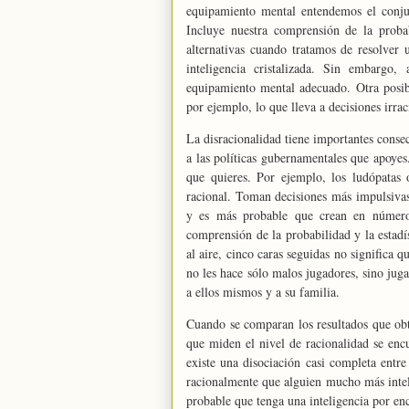
equipamiento mental entendemos el conjunt
Incluye nuestra comprensión de la probab
alternativas cuando tratamos de resolver
inteligencia cristalizada. Sin embargo
equipamiento mental adecuado. Otra posib
por ejemplo, lo que lleva a decisiones irrac
La disracionalidad tiene importantes consec
a las políticas gubernamentales que apoyes.,
que quieres. Por ejemplo, los ludópatas 
racional. Toman decisiones más impulsivas
y es más probable que crean en números
comprensión de la probabilidad y la estad
al aire, cinco caras seguidas no significa q
no les hace sólo malos jugadores, sino ju
a ellos mismos y a su familia.
Cuando se comparan los resultados que obti
que miden el nivel de racionalidad se encu
existe una disociación casi completa entr
racionalmente que alguien mucho más intel
probable que tenga una inteligencia por en