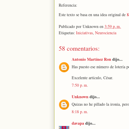
Referencia:
Este texto se basa en una idea original de
K
Publicado por
Unknown
en
3:59 p. m.
Etiquetas:
Iniciativas
,
Neurociencia
58 comentarios:
Antonio Martínez Ron
dijo...
Has puesto ese número de lotería p
Excelente artículo, César.
7:50 p. m.
Unknown
dijo...
Quizas no he pillado la ironia, per
8:18 p. m.
davapa
dijo...