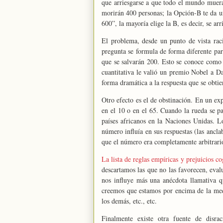
que arriesgarse a que todo el mundo muer
morirán 400 personas; la Opción-B te da u
600”, la mayoría elige la B, es decir, se a
El problema, desde un punto de vista raci
pregunta se formula de forma diferente pa
que se salvarán 200. Esto se conoce como 
cuantitativa le valió un premio Nobel a D
forma dramática a la respuesta que se obtie
Otro efecto es el de obstinación. En un exp
en el 10 o en el 65. Cuando la rueda se pa
países africanos en la Naciones Unidas. 
número influía en sus respuestas (las ancla
que el número era completamente arbitrario
La lista de reglas empíricas y prejuicios co
descartamos las que no las favorecen, evalu
nos influye más una anécdota llamativa q
creemos que estamos por encima de la med
los demás, etc., etc.
Finalmente existe otra fuente de disra