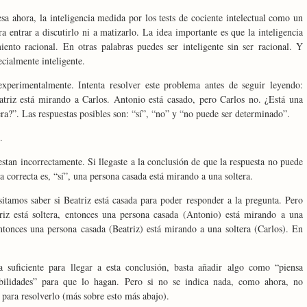
sa ahora, la inteligencia medida por los tests de cociente intelectual como un
ra entrar a discutirlo ni a matizarlo. La idea importante es que la inteligencia
nto racional. En otras palabras puedes ser inteligente sin ser racional. Y
ecialmente inteligente.
xperimentalmente. Intenta resolver este problema antes de seguir leyendo:
atriz está mirando a Carlos. Antonio está casado, pero Carlos no. ¿Está una
ra?”. Las respuestas posibles son: “sí”, “no” y “no puede ser determinado”.
.
stan incorrectamente. Si llegaste a la conclusión de que la respuesta no puede
a correcta es, “sí”, una persona casada está mirando a una soltera.
tamos saber si Beatriz está casada para poder responder a la pregunta. Pero
triz está soltera, entonces una persona casada (Antonio) está mirando a una
 entonces una persona casada (Beatriz) está mirando a una soltera (Carlos). En
a suficiente para llegar a esta conclusión, basta añadir algo como “piensa
ibilidades” para que lo hagan. Pero si no se indica nada, como ahora, no
 para resolverlo (más sobre esto más abajo).