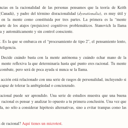
ncias en la racionalidad de las personas pensamos que la teoría de Keith
(Canadá), y padre del término disracionalidad (
dysrationalia
), es muy útil y
 en la mente como constituida por tres partes. La primera es la “mente
te de los atajos (prejuicios) cognitivos problemáticos. Stanovich la llama
a y automáticamente y sin control consciente.
. Es la que se embarca en el “procesamiento de tipo 2”, el pensamiento lento,
teligencia.
a”. Decide cuándo basta con la mente autónoma y cuándo echar mano de la
a mente reflexiva la que determinaría hasta qué punto eres racional. Tu mente
n combate, pero será de poca ayuda si nunca se la llama.
acción está relacionado con una serie de rasgos de personalidad, incluyendo si
, capaz de tolerar la ambigüedad o concienzudo.
racional puede ser aprendido. Una serie de estudios muestra que una buena
 racional es pensar y analizar lo opuesto a tu primera conclusión. Una vez que
da, no sólo a considerar hipótesis alternativas, sino a evitar trampas como las
s de racional?
Aquí tienes un microtest
.