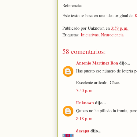
Referencia:
Este texto se basa en una idea original de
K
Publicado por
Unknown
en
3:59 p. m.
Etiquetas:
Iniciativas
,
Neurociencia
58 comentarios:
Antonio Martínez Ron
dijo...
Has puesto ese número de lotería p
Excelente artículo, César.
7:50 p. m.
Unknown
dijo...
Quizas no he pillado la ironia, per
8:18 p. m.
davapa
dijo...