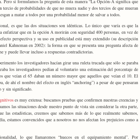
a. Pero si formulamos la pregunta de esta manera “La Opción-A significa que
n tercio de probabilidades de que no muera nadie y dos tercios de que mueran
rriesgan a matar a todos por una probabilidad menor de salvar a todos.
onal, es que las dos situaciones son idénticas. Lo único que varía es que la
ra enfatizar que en la opción A morirán con seguridad 400 personas, en vez de
efecto perspectiva y su uso en publicidad está muy extendido (su descripción
aniel Kahneman en 2002): la forma en que se presenta una pregunta afecta de
ne y puede llevar incluso a respuestas contradictorias.
erimento los investigadores hacían girar una ruleta trucada que sólo se paraba
raba los investigadores pedían al voluntario una estimación del porcentaje de
Los que veían el 65 daban un número mayor que aquellos que veían el 10. El
ba, de ahí el nombre del efecto en inglés “anchoring”) a pesar de que pensaran
 y sin significado.
gnitivos
es muy extensa: buscamos pruebas que confirmen nuestras creencias y
amos las situaciones desde nuestro punto de vista sin considerar la otra parte,
ue las estadísticas, creemos que sabemos más de lo que realmente sabemos,
ia, estamos convencidos que a nosotros no nos afectan los prejuicios como a
cionalidad, lo que llamaremos “huecos en el equipamiento mental”. Por