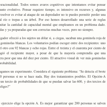
sracionalidad. Todos somos avaros cognitivos que intentamos evitar pensar
unto evolutivo. Pensar requiere tiempo, es intensivo en recursos y, algunas
resolver es evitar al ataque de un depredador no te puedes permitir perder una
 al río o trepas a un árbol. Por eso hemos desarrollado una serie de reglas
 limitar la cantidad de capacidad mental que empleamos en un problema dado.
das y ya preparadas que son correctas muchas veces, pero no siempre.
ador ofreció a los sujetos un dólar si, a ciegas, sacaban una gominola roja de
 gominolas blancas. Los voluntarios podían escoger entre dos recipientes: uno
 otro con 92 blancas y ocho rojas. Entre el treinta y el cuarenta por ciento de
cogió el recipiente mayor, a pesar de que la mayoría comprendía que una
era peor que una del diez por ciento. El atractivo visual de ver más gominolas
probabilidad.
Hagamos un experimento. Considera el siguiente problema: “Se detecta el brote
 personas si no se hace nada. Hay dos tratamientos posibles. El Opción-A
un tercio de probabilidades de que se puedan salvar las 600, y dos tercios de
eliges?”
 ejercicio elige la opción A. Es mejor garantizar que 200 personas se salven