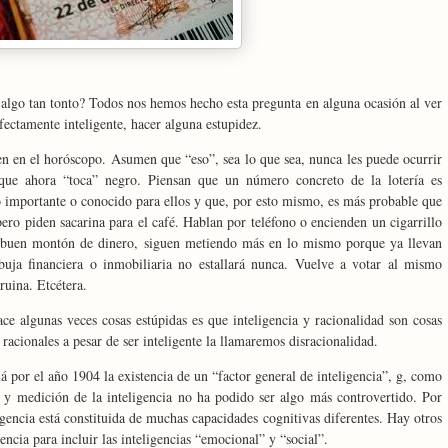
 algo tan tonto? Todos nos hemos hecho esta pregunta en alguna ocasión al ver
fectamente inteligente, hacer alguna estupidez.
n en el horóscopo. Asumen que “eso”, sea lo que sea, nunca les puede ocurrir
que ahora “toca” negro. Piensan que un número concreto de la lotería es
o importante o conocido para ellos y que, por esto mismo, es más probable que
ero piden sacarina para el café. Hablan por teléfono o encienden un cigarrillo
 buen montón de dinero, siguen metiendo más en lo mismo porque ya llevan
ja financiera o inmobiliaria no estallará nunca. Vuelve a votar al mismo
ruina. Etcétera.
ace algunas veces cosas estúpidas es que inteligencia y racionalidad son cosas
 racionales a pesar de ser inteligente la llamaremos disracionalidad.
 por el año 1904 la existencia de un “factor general de inteligencia”, g, como
ón y medición de la inteligencia no ha podido ser algo más controvertido. Por
gencia está constituida de muchas capacidades cognitivas diferentes. Hay otros
encia para incluir las inteligencias “emocional” y “social”.