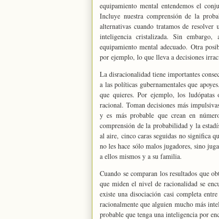
equipamiento mental entendemos el conjunt
Incluye nuestra comprensión de la probab
alternativas cuando tratamos de resolver
inteligencia cristalizada. Sin embargo
equipamiento mental adecuado. Otra posib
por ejemplo, lo que lleva a decisiones irrac
La disracionalidad tiene importantes consec
a las políticas gubernamentales que apoyes.,
que quieres. Por ejemplo, los ludópatas 
racional. Toman decisiones más impulsivas
y es más probable que crean en números
comprensión de la probabilidad y la estad
al aire, cinco caras seguidas no significa q
no les hace sólo malos jugadores, sino ju
a ellos mismos y a su familia.
Cuando se comparan los resultados que obti
que miden el nivel de racionalidad se encu
existe una disociación casi completa entr
racionalmente que alguien mucho más intel
probable que tenga una inteligencia por en