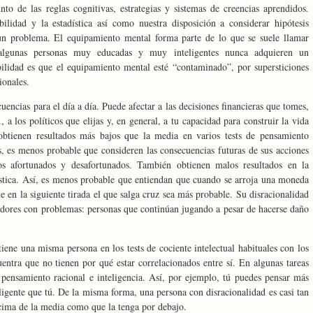
o de las reglas cognitivas, estrategias y sistemas de creencias aprendidos.
ilidad y la estadística así como nuestra disposición a considerar hipótesis
 un problema. El equipamiento mental forma parte de lo que se suele llamar
, algunas personas muy educadas y muy inteligentes nunca adquieren un
ilidad es que el equipamiento mental esté “contaminado”, por supersticiones
ionales.
uencias para el día a día. Puede afectar a las decisiones financieras que tomes,
 a los políticos que elijas y, en general, a tu capacidad para construir la vida
obtienen resultados más bajos que la media en varios tests de pensamiento
, es menos probable que consideren las consecuencias futuras de sus acciones
 afortunados y desafortunados. También obtienen malos resultados en la
ística. Así, es menos probable que entiendan que cuando se arroja una moneda
ue en la siguiente tirada el que salga cruz sea más probable. Su disracionalidad
gadores con problemas: personas que continúan jugando a pesar de hacerse daño
ene una misma persona en los tests de cociente intelectual habituales con los
entra que no tienen por qué estar correlacionados entre sí. En algunas tareas
e pensamiento racional e inteligencia. Así, por ejemplo, tú puedes pensar más
igente que tú. De la misma forma, una persona con disracionalidad es casi tan
cima de la media como que la tenga por debajo.