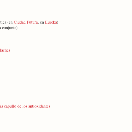
ética (en
Ciudad Futura
, en
Eureka
)
n conjunta)
laches
s capullo de los antioxidantes