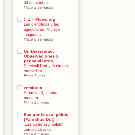
03 de octubre
Hace 2 semanas
:: ZTFNews.org
Las científicas y las
agricultoras: Michiyo
Tsujimura
Hace 5 semanas
UniDiversidad.
Observaciones y
pensamientos.
Percivall Pott y la cirugía
ortopédica
Hace 1 mes
zemiorka
Artemisa II, la obra
maestra
Hace 3 meses
Ese punto azul pálido
(Pale Blue Dot)
'Ese punto azul pálido'
cumple 16 años
Hace 4 meses