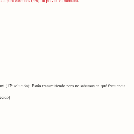
da para europeos (5/6): la pluvisilva montana
.
rmi (17ª solución): Están transmitiendo pero no sabemos en qué frecuencia
ecido]