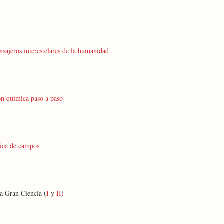
nsajeros interestelares de la humanidad
n química paso a paso
tica de campos
la Gran Ciencia (
I
y
II
)