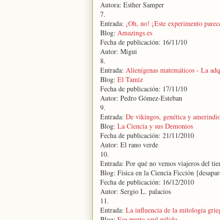
Autora: Esther Samper
7.
Entrada:
¡Oh, no! ¡Este experimento parece
Blog:
Amazings.es
Fecha de publicación: 16/11/10
Autor: Migui
8.
Entrada:
Alienígenas matemáticos - La adq
Blog:
El Tamiz
Fecha de publicación: 17/11/10
Autor: Pedro Gómez-Esteban
9.
Entrada:
De vikingos, genética y amerindio
Blog:
La Ciencia y sus Demonios
Fecha de publicación: 21/11/2010
Autor: El rano verde
10.
Entrada: Por qué no vemos viajeros del ti
Blog: Física en la Ciencia Ficción [desapar
Fecha de publicación: 16/12/2010
Autor: Sergio L. palacios
11.
Entrada:
La influencia de la mitología grieg
Blog:
Ese punto azul pálido