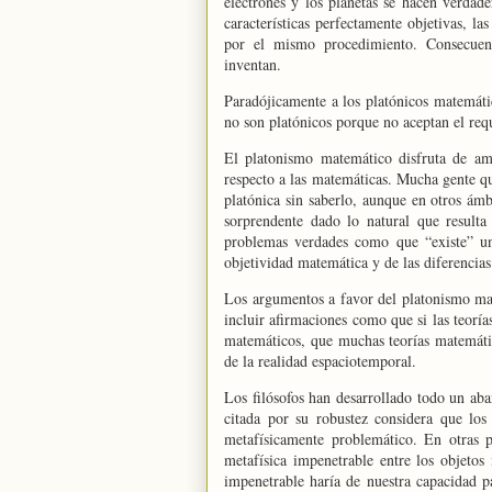
electrones y los planetas se hacen verdade
características perfectamente objetivas, la
por el mismo procedimiento. Consecuent
inventan.
Paradójicamente a los platónicos matemátic
no son platónicos porque no aceptan el requ
El platonismo matemático disfruta de amp
respecto a las matemáticas. Mucha gente qu
platónica sin saberlo, aunque en otros ámb
sorprendente dado lo natural que resulta
problemas verdades como que “existe” un
objetividad matemática y de las diferencias
Los argumentos a favor del platonismo ma
incluir afirmaciones como que si las teoría
matemáticos, que muchas teorías matemáti
de la realidad espaciotemporal.
Los filósofos han desarrollado todo un ab
citada por su robustez considera que los
metafísicamente problemático. En otras p
metafísica impenetrable entre los objetos
impenetrable haría de nuestra capacidad pa