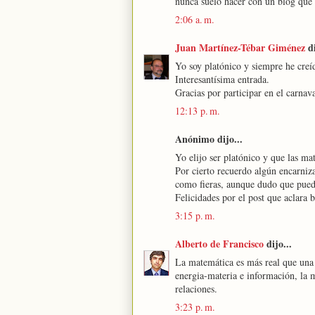
nunca suelo hacer con un blog qu
2:06 a. m.
Juan Martínez-Tébar Giménez
di
Yo soy platónico y siempre he creí
Interesantísima entrada.
Gracias por participar en el carnav
12:13 p. m.
Anónimo dijo...
Yo elijo ser platónico y que las ma
Por cierto recuerdo algún encarniz
como fieras, aunque dudo que pued
Felicidades por el post que aclara 
3:15 p. m.
Alberto de Francisco
dijo...
La matemática es más real que una 
energia-materia e información, la m
relaciones.
3:23 p. m.