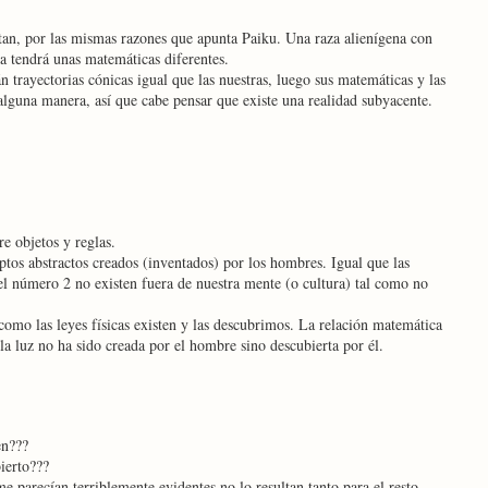
tan, por las mismas razones que apunta Paiku. Una raza alienígena con
ra tendrá unas matemáticas diferentes.
n trayectorias cónicas igual que las nuestras, luego sus matemáticas y las
alguna manera, así que cabe pensar que existe una realidad subyacente.
e objetos y reglas.
tos abstractos creados (inventados) por los hombres. Igual que las
el número 2 no existen fuera de nuestra mente (o cultura) tal como no
como las leyes físicas existen y las descubrimos. La relación matemática
la luz no ha sido creada por el hombre sino descubierta por él.
en???
ierto???
 parecían terriblemente evidentes no lo resultan tanto para el resto.