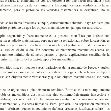
ras o falsas al confrontarlas con los objetos a los que hacen referencia y sus
s afirmaciones acerca de los números y los conjuntos serán verdaderas o falsas
emente, para el platónico las verdades matemáticas se descubren, no se
os se les llama “realistas” aunque, estrictamente hablando, haya realistas que
isito platónico de que los objetos matemáticos tengan que ser abstractos.
lia aceptación y frecuentemente es la posición metafísica por defecto con
e ha estudiado matemáticas, pero que no ha reflexionado sobre la cuestión, es
itos sus posiciones filosóficas disten mucho del platonismo. Este hecho no es
 su uso en el día a día. En concreto, el platonismo matemático acepta sin
 número infinito de números primos y aporta explicaciones sencillas de la
 entre los objetos del espaciotempo y los matemáticos.
temático son, en muchos casos, variaciones del argumento de Frege, y suelen
s matemáticas son ciertas entonces su estructura lógica debe referirse a objetos
cas son objetivamente verdaderas y que los objetos matemáticos no son parte
anico de objeciones al platonismo matemático. Entre ellas la más ampliamente
 objetos matemáticos abstractos son algo epistemológicamente inaccesible y
alabras, por una parte el platonismo matemático requeriría una separación
 matemáticos y los seres humanos. Pero, por otra, una separación metafísica
ra “referirnos a/tener conocimiento de/tener creencias justificadas sobre” los