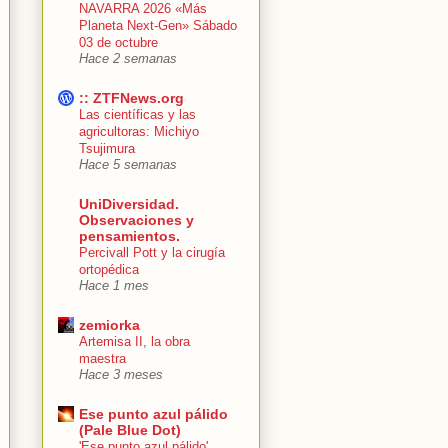
NAVARRA 2026 «Más
Planeta Next-Gen» Sábado
03 de octubre
Hace 2 semanas
:: ZTFNews.org
Las científicas y las
agricultoras: Michiyo
Tsujimura
Hace 5 semanas
UniDiversidad.
Observaciones y
pensamientos.
Percivall Pott y la cirugía
ortopédica
Hace 1 mes
zemiorka
Artemisa II, la obra
maestra
Hace 3 meses
Ese punto azul pálido
(Pale Blue Dot)
'Ese punto azul pálido'