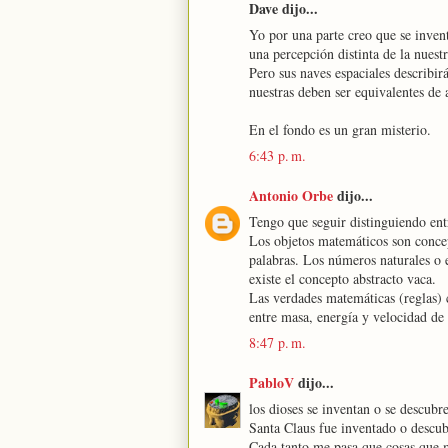
Dave dijo...
Yo por una parte creo que se inven
una percepción distinta de la nuest
Pero sus naves espaciales describirá
nuestras deben ser equivalentes de 
En el fondo es un gran misterio.
6:43 p. m.
Antonio Orbe
dijo...
Tengo que seguir distinguiendo entr
Los objetos matemáticos son concep
palabras. Los números naturales o 
existe el concepto abstracto vaca.
Las verdades matemáticas (reglas) 
entre masa, energía y velocidad de 
8:47 p. m.
PabloV
dijo...
los dioses se inventan o se descubr
Santa Claus fue inventado o descub
Cada tanto me pasa que cosas que me