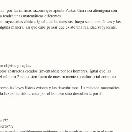
tan, por las mismas razones que apunta Paiku. Una raza alienígena con
ra tendrá unas matemáticas diferentes.
n trayectorias cónicas igual que las nuestras, luego sus matemáticas y las
alguna manera, así que cabe pensar que existe una realidad subyacente.
e objetos y reglas.
tos abstractos creados (inventados) por los hombres. Igual que las
el número 2 no existen fuera de nuestra mente (o cultura) tal como no
como las leyes físicas existen y las descubrimos. La relación matemática
la luz no ha sido creada por el hombre sino descubierta por él.
en???
ierto???
 parecían terriblemente evidentes no lo resultan tanto para el resto.