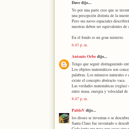
Dave dijo...
Yo por una parte creo que se inven
una percepción distinta de la nuest
Pero sus naves espaciales describirá
nuestras deben ser equivalentes de 
En el fondo es un gran misterio.
6:43 p. m.
Antonio Orbe
dijo...
Tengo que seguir distinguiendo entr
Los objetos matemáticos son concep
palabras. Los números naturales o 
existe el concepto abstracto vaca.
Las verdades matemáticas (reglas) 
entre masa, energía y velocidad de 
8:47 p. m.
PabloV
dijo...
los dioses se inventan o se descubr
Santa Claus fue inventado o descub
Cada tanto me pasa que cosas que me