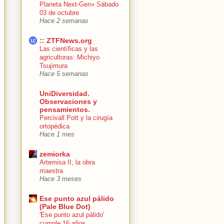
Planeta Next-Gen» Sábado
03 de octubre
Hace 2 semanas
:: ZTFNews.org
Las científicas y las
agricultoras: Michiyo
Tsujimura
Hace 5 semanas
UniDiversidad.
Observaciones y
pensamientos.
Percivall Pott y la cirugía
ortopédica
Hace 1 mes
zemiorka
Artemisa II, la obra
maestra
Hace 3 meses
Ese punto azul pálido
(Pale Blue Dot)
'Ese punto azul pálido'
cumple 16 años