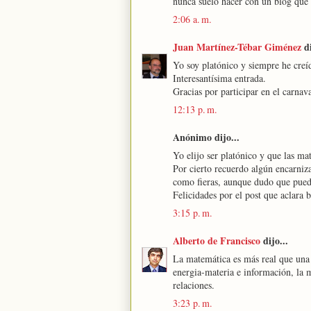
nunca suelo hacer con un blog qu
2:06 a. m.
Juan Martínez-Tébar Giménez
di
Yo soy platónico y siempre he creí
Interesantísima entrada.
Gracias por participar en el carnav
12:13 p. m.
Anónimo dijo...
Yo elijo ser platónico y que las ma
Por cierto recuerdo algún encarniz
como fieras, aunque dudo que pued
Felicidades por el post que aclara 
3:15 p. m.
Alberto de Francisco
dijo...
La matemática es más real que una 
energia-materia e información, la m
relaciones.
3:23 p. m.