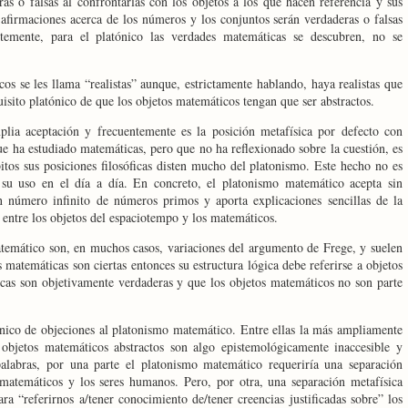
ras o falsas al confrontarlas con los objetos a los que hacen referencia y sus
s afirmaciones acerca de los números y los conjuntos serán verdaderas o falsas
emente, para el platónico las verdades matemáticas se descubren, no se
os se les llama “realistas” aunque, estrictamente hablando, haya realistas que
isito platónico de que los objetos matemáticos tengan que ser abstractos.
lia aceptación y frecuentemente es la posición metafísica por defecto con
e ha estudiado matemáticas, pero que no ha reflexionado sobre la cuestión, es
itos sus posiciones filosóficas disten mucho del platonismo. Este hecho no es
 su uso en el día a día. En concreto, el platonismo matemático acepta sin
 número infinito de números primos y aporta explicaciones sencillas de la
 entre los objetos del espaciotempo y los matemáticos.
temático son, en muchos casos, variaciones del argumento de Frege, y suelen
s matemáticas son ciertas entonces su estructura lógica debe referirse a objetos
cas son objetivamente verdaderas y que los objetos matemáticos no son parte
anico de objeciones al platonismo matemático. Entre ellas la más ampliamente
 objetos matemáticos abstractos son algo epistemológicamente inaccesible y
alabras, por una parte el platonismo matemático requeriría una separación
 matemáticos y los seres humanos. Pero, por otra, una separación metafísica
ra “referirnos a/tener conocimiento de/tener creencias justificadas sobre” los