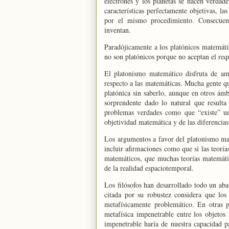
electrones y los planetas se hacen verdade
características perfectamente objetivas, la
por el mismo procedimiento. Consecuent
inventan.
Paradójicamente a los platónicos matemátic
no son platónicos porque no aceptan el requ
El platonismo matemático disfruta de amp
respecto a las matemáticas. Mucha gente qu
platónica sin saberlo, aunque en otros ámb
sorprendente dado lo natural que resulta
problemas verdades como que “existe” un
objetividad matemática y de las diferencias
Los argumentos a favor del platonismo ma
incluir afirmaciones como que si las teoría
matemáticos, que muchas teorías matemáti
de la realidad espaciotemporal.
Los filósofos han desarrollado todo un ab
citada por su robustez considera que los
metafísicamente problemático. En otras p
metafísica impenetrable entre los objetos
impenetrable haría de nuestra capacidad pa