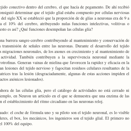
ejido conectivo dentro del cerebro, el que hacía de pegamento. De ahí recibió
nsiguió determinar que el tejido glial estaba compuesto por células nerviosas
s del siglo XX se estableció que la proporción de de glías a neuronas era de 9 a
a el 10% del cerebro, atribuyendo nulas funciones intelectivas, volitivas o
 esto es así? ¿Qué funciones desempeñan las células glía?
e una barrera sangre-cerebro contribuyendo al mantenimiento y conservación de
transmisión de señales entre las neuronas. Durante el desarrollo del tejido
as migraciones neuronales, de los axones en crecimiento y al mantenimiento de
u actividad. También contribuyen a la supervivencia neuronal mediante la
otrofinas. Generan vainas de mielina que favorecen la rapidez y eficacia en la
an lesiones del tejido nervioso y fagocitan residuos celulares resultantes de la
atrices tras la lesión (desgraciadamente, algunas de estas acciones impiden el
actos axónicos lesionados).
ahora de las células glía, pero el catálogo de actividades no está cerrado ni
emplo, en Neuron un artículo en el que se demuestra que una enzima de las
 el establecimiento del ritmo circadiano en las neuronas reloj.
uado: el coche de fórmula uno y su piloto son el tejido neuronal, es lo visible
leres, el box, los mecánicos, los ingenieros son el tejido glial. El primero no
 el 100% del equipo.