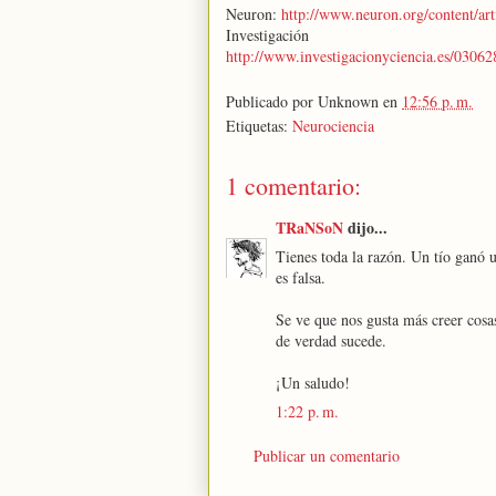
Neuron:
http://www.neuron.org/content/ar
Investig
http://www.investigacionyciencia.es/0
Publicado por
Unknown
en
12:56 p. m.
Etiquetas:
Neurociencia
1 comentario:
TRaNSoN
dijo...
Tienes toda la razón. Un tío ganó
es falsa.
Se ve que nos gusta más creer cosas
de verdad sucede.
¡Un saludo!
1:22 p. m.
Publicar un comentario