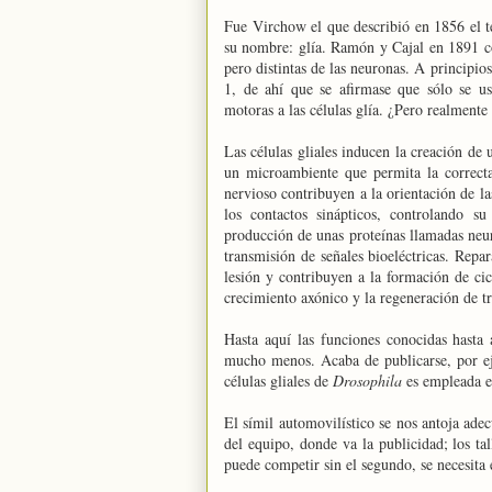
Fue Virchow el que describió en 1856 el t
su nombre: glía. Ramón y Cajal en 1891 co
pero distintas de las neuronas. A principio
1, de ahí que se afirmase que sólo se us
motoras a las células glía. ¿Pero realmente
Las células gliales inducen la creación d
un microambiente que permita la correcta 
nervioso contribuyen a la orientación de l
los contactos sinápticos, controlando s
producción de unas proteínas llamadas neur
transmisión de señales bioeléctricas. Repar
lesión y contribuyen a la formación de cic
crecimiento axónico y la regeneración de tr
Hasta aquí las funciones conocidas hasta 
mucho menos. Acaba de publicarse, por ej
células gliales de
Drosophila
es empleada en
El símil automovilístico se nos antoja adec
del equipo, donde va la publicidad; los tal
puede competir sin el segundo, se necesita