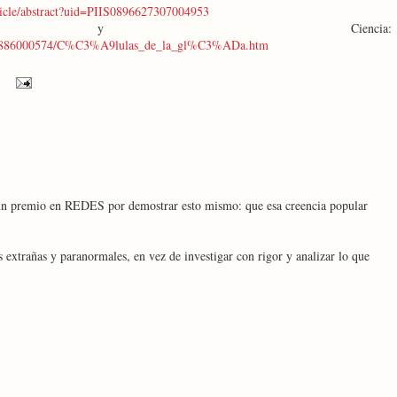
ticle/abstract?uid=PIIS0896627307004953
ación y Ciencia:
3062886000574/C%C3%A9lulas_de_la_gl%C3%ADa.htm
 un premio en REDES por demostrar esto mismo: que esa creencia popular
 extrañas y paranormales, en vez de investigar con rigor y analizar lo que