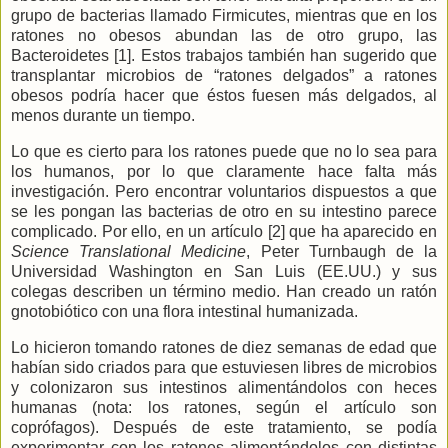
grupo de bacterias llamado Firmicutes, mientras que en los
ratones no obesos abundan las de otro grupo, las
Bacteroidetes [1]. Estos trabajos también han sugerido que
transplantar microbios de “ratones delgados” a ratones
obesos podría hacer que éstos fuesen más delgados, al
menos durante un tiempo.
Lo que es cierto para los ratones puede que no lo sea para
los humanos, por lo que claramente hace falta más
investigación. Pero encontrar voluntarios dispuestos a que
se les pongan las bacterias de otro en su intestino parece
complicado. Por ello, en un artículo [2] que ha aparecido en
Science Translational Medicine
, Peter Turnbaugh de
la
Universidad
Washington
en San Luis (EE.UU.) y sus
colegas describen un término medio. Han creado un ratón
gnotobiótico con una flora intestinal humanizada.
Lo hicieron tomando ratones de diez semanas de edad que
habían sido criados para que estuviesen libres de microbios
y colonizaron sus intestinos alimentándolos con heces
humanas (nota: los ratones, según el artículo son
coprófagos). Después de este tratamiento, se podía
experimentar con los ratones alimentándolos con distintas