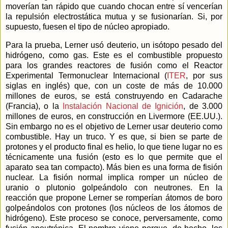
moverían tan rápido que cuando chocan entre sí vencerían
la repulsión electrostática mutua y se fusionarían. Si, por
supuesto, fuesen el tipo de núcleo apropiado.
Para la prueba, Lerner usó deuterio, un isótopo pesado del
hidrógeno, como gas. Este es el combustible propuesto
para los grandes reactores de fusión como el Reactor
Experimental Termonuclear Internacional (
ITER
, por sus
siglas en inglés) que, con un coste de más de 10.000
millones de euros, se está construyendo en Cadarache
(Francia), o
la
Instalación Nacional
de Ignición
, de 3.000
millones de euros, en construcción en Livermore (EE.UU.).
Sin embargo no es el objetivo de Lerner usar deuterio como
combustible. Hay un truco. Y es que, si bien se parte de
protones y el producto final es helio, lo que tiene lugar no es
técnicamente una fusión (esto es lo que permite que el
aparato sea tan compacto). Más bien es una forma de fisión
nuclear. La fisión normal implica romper un núcleo de
uranio o plutonio golpeándolo con neutrones. En la
reacción que propone Lerner se romperían átomos de boro
golpeándolos con protones (los núcleos de los átomos de
hidrógeno). Este proceso se conoce, perversamente, como