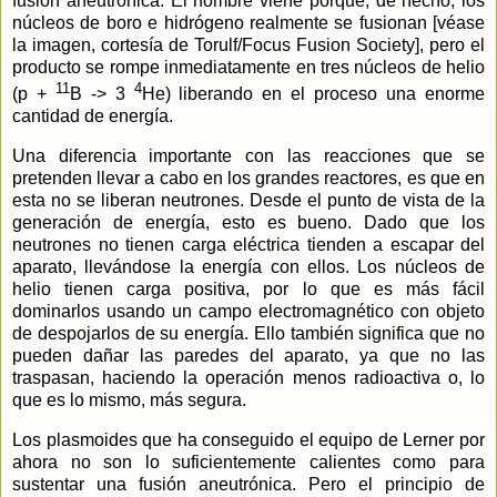
fusión aneutrónica. El nombre viene porque, de hecho, los
núcleos de boro e hidrógeno realmente se fusionan [véase
la imagen, cortesía de Torulf/Focus Fusion Society], pero el
producto se rompe inmediatamente en tres núcleos de helio
11
4
(p +
B -> 3
He) liberando en el proceso una enorme
cantidad de energía.
Una diferencia importante con las reacciones que se
pretenden llevar a cabo en los grandes reactores, es que en
esta no se liberan neutrones. Desde el punto de vista de la
generación de energía, esto es bueno. Dado que los
neutrones no tienen carga eléctrica tienden a escapar del
aparato, llevándose la energía con ellos. Los núcleos de
helio tienen carga positiva, por lo que es más fácil
dominarlos usando un campo electromagnético con objeto
de despojarlos de su energía. Ello también significa que no
pueden dañar las paredes del aparato, ya que no las
traspasan, haciendo la operación menos radioactiva o, lo
que es lo mismo, más segura.
Los plasmoides que ha conseguido el equipo de Lerner por
ahora no son lo suficientemente calientes como para
sustentar una fusión aneutrónica. Pero el principio de