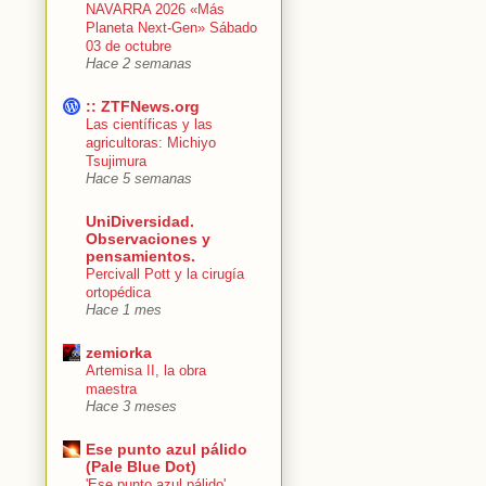
NAVARRA 2026 «Más
Planeta Next-Gen» Sábado
03 de octubre
Hace 2 semanas
:: ZTFNews.org
Las científicas y las
agricultoras: Michiyo
Tsujimura
Hace 5 semanas
UniDiversidad.
Observaciones y
pensamientos.
Percivall Pott y la cirugía
ortopédica
Hace 1 mes
zemiorka
Artemisa II, la obra
maestra
Hace 3 meses
Ese punto azul pálido
(Pale Blue Dot)
'Ese punto azul pálido'