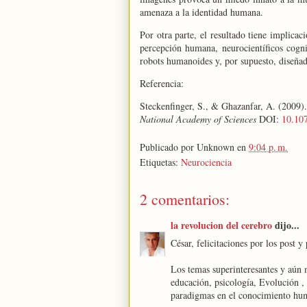
amenaza a la identidad humana.
Por otra parte, el resultado tiene implicac
percepción humana, neurocientíficos cogni
robots humanoides y, por supuesto, diseña
Referencia:
Steckenfinger, S., & Ghazanfar, A. (2009)
National Academy of Sciences
DOI:
10.10
Publicado por
Unknown
en
9:04 p. m.
Etiquetas:
Neurociencia
2 comentarios:
la revolucion del cerebro
dijo...
César, felicitaciones por los post y 
Los temas superinteresantes y aún 
educación, psicología, Evolución , 
paradigmas en el conocimiento hu