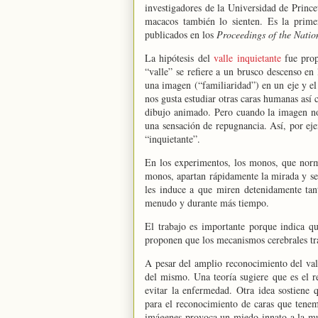
investigadores de
la Universidad
de Prince
macacos también lo sienten. Es la prim
publicados en los
Proceedings of the Natio
La hipótesis del
valle inquietante
fue prop
“valle” se refiere a un brusco descenso en 
una imagen (“familiaridad”) en un eje y e
nos gusta estudiar otras caras humanas as
dibujo animado. Pero cuando la imagen no 
una sensación de repugnancia. Así, por eje
“inquietante”.
En los experimentos, los monos, que norma
monos, apartan rápidamente la mirada y se
les induce a que miren detenidamente tant
menudo y durante más tiempo.
El trabajo es importante porque indica qu
proponen que los mecanismos cerebrales tras
A pesar del amplio reconocimiento del val
del mismo. Una teoría sugiere que es el r
evitar la enfermedad. Otra idea sostiene
para el reconocimiento de caras que tene
imágenes provoca un miedo innato a la mue