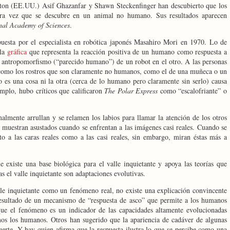
ton (EE.UU.) Asif Ghazanfar y Shawn Steckenfinger han descubierto que los
era vez que se descubre en un animal no humano. Sus resultados aparecen
nal Academy of Sciences
.
uesta por el especialista en robótica japonés Masahiro Mori en 1970. Lo de
la
gráfica
que representa la reacción positiva de un humano como respuesta a
l antropomorfismo (“parecido humano”) de un robot en el otro. A las personas
í como los rostros que son claramente no humanos, como el de una muñeca o un
es una cosa ni la otra (cerca de lo humano pero claramente sin serlo) causa
mplo, hubo críticos que calificaron
The Polar Express
como “escalofriante” o
lmente arrullan y se relamen los labios para llamar la atención de los otros
 muestran asustados cuando se enfrentan a las imágenes casi reales. Cuando se
o a las caras reales como a las casi reales, sin embargo, miran éstas más a
e existe una base biológica para el valle inquietante y apoya las teorías que
 el valle inquietante son adaptaciones evolutivas.
le inquietante como un fenómeno real, no existe una explicación convincente
esultado de un
mecanismo de “respuesta de asco” que permite a los humanos
 que el fenómeno es un indicador de las capacidades altamente evolucionadas
mos los humanos. Otros han sugerido que la apariencia de cadáver de algunas
rte. Y hay quien afirma que la respuesta ilustra lo que se percibe como una