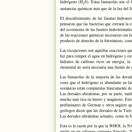
hidrógeno (H
S). Estas fumarolas son el 
2
sustancias químicas más que de la luz del S
El descubrimiento de las fuentes hidrote
pensaron que las bacterias que extraen la 
del ecosistema de las fuentes hidrotermales
de las reacciones químicas necesarias (en l
producto de desecho de la fotosíntesis, com
Las excepciones son aquellas reacciones qu
luz para romper el agua en hidrógeno y ox
hidratos de carbono ricos en energía, la
elemental no sería necesaria una fuente de 
Las fumarolas de la mayoría de las dorsa
creer que el hidrógeno es abundante en las 
oceánicas están compuestas básicamente de 
Las dorsales ultralentas, por su parte, t
mucho más rica en hierro y magnesio. Esto
preliminares de German y otros sugiere qu
geólogos dicen que las dorsales de
la Tierr
Las dorsales ultralentas actuales, como
la 
Esta es la razón por la que
la WHOI
,
la N
unido en un esfuerzo conjunto llamado: “O