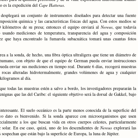
do es la expedición del
Cape Hatteras
.
desplegará un conjunto de instrumentos diseñados para detectar una fuente
osición química y las características físicas del agua. Con estos medios se
0 kilómetros
de su presa; entonces el equipo enviará al
Nereus
, que todavía
 usando mediciones de temperatura, transparencia del agua y composición
ez que haya encontrado la fumarola subacuática tomará unas cuantas fotos
rrea a la sonda, de hecho, una fibra óptica ultraligera que tiene un diámetro de
 humano, con objeto de que el equipo de German pueda enviar instrucciones
 pueda enviar sus mediciones en tiempo real. Durante 6 días, recogerá muestras
, rocas alteradas hidrotermalmente, grandes volúmenes de agua y cualquier
 kilogramos
al día.
que todas las muestras estén a salvo a bordo, los investigadores prepararán la
ignas que las del Caribe: el siguiente objetivo será la dorsal de Gakkel, bajo
interesante. El suelo oceánico es la parte menos conocida de la superficie del
evo dato es bienvenido. Si la sonda aparece con microorganismos que usen
ecialmente a los que buscan vida en otros cuerpos celestes, particularmente
uz solar. En ese caso, quizá, uno de los descendientes de
Nereus
explorará las
sospechan que están bajo la superficie de Europa, la luna de Júpiter.