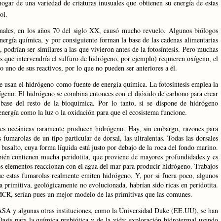
hogar de una variedad de criaturas inusuales que obtienen su energía de estas
ol.
rmales, en los años 70 del siglo XX, causó mucho revuelo. Algunos biólogos
energía química, y por consiguiente forman la base de las cadenas alimentarias
, podrían ser similares a las que vivieron antes de la fotosíntesis. Pero muchas
as que intervendría el sulfuro de hidrógeno, por ejemplo) requieren oxígeno, el
o uno de sus reactivos, por lo que no pueden ser anteriores a él.
e usan el hidrógeno como fuente de energía química. La fotosíntesis emplea la
ígeno. El hidrógeno se combina entonces con el dióxido de carbono para crear
 base del resto de la bioquímica. Por lo tanto, si se dispone de hidrógeno
energía como la luz o la oxidación para que el ecosistema funcione.
les oceánicas raramente producen hidrógeno. Hay, sin embargo, razones para
fumarolas de un tipo particular de dorsal, las ultralentas. Todas las dorsales
basalto, cuya forma líquida está justo por debajo de la roca del fondo marino.
ambién contienen mucha peridotita, que proviene de mayores profundidades y es
s elementos reaccionan con el agua del mar para producir hidrógeno. Trabajos
e estas fumarolas realmente emiten hidrógeno. Y, por si fuera poco, algunos
a
primitiva, geológicamente no evolucionada, habrían sido ricas en peridotita.
MCR
, serían pues un mejor modelo de las primitivas que las comunes.
ASA
y algunas otras instituciones, como
la Universidad
Duke
(EE.UU), se han
asis para la química prebiótica y de la vida: exploración hidrotermal usando