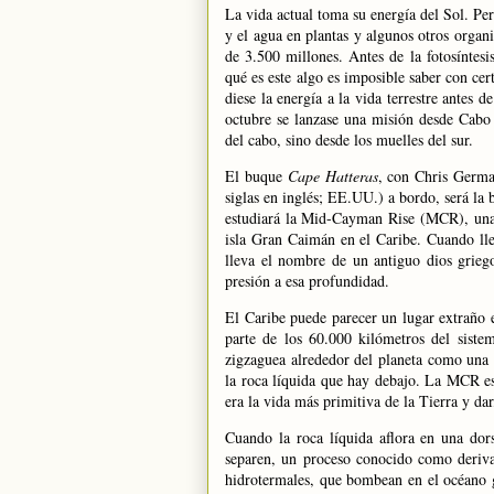
La vida actual toma su energía del Sol. Pero
y el agua en plantas y algunos otros organ
de 3.500 millones. Antes de la fotosíntesi
qué es este algo es imposible saber con ce
diese la energía a la vida terrestre antes d
octubre se lanzase una misión desde Cabo 
del cabo, sino desde los muelles del sur.
El buque
Cape Hatteras
, con Chris Germa
siglas en inglés; EE.UU.) a bordo, será la 
estudiará
la Mid-Cayman
Rise
(MCR), una 
isla Gran Caimán en el Caribe. Cuando lle
lleva el nombre de un antiguo dios griego
presión a esa profundidad.
El Caribe puede parecer un lugar extraño en
parte de los
60.000 kilómetros
del sistem
zigzaguea alrededor del planeta como una 
la roca líquida que hay debajo.
La MCR
es
era la vida más primitiva de
la Tierra
y dar
Cuando la roca líquida aflora en una dor
separen, un proceso conocido como deriva
hidrotermales, que bombean en el océano g