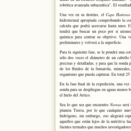
robótica avanzada subacuática”. El resulta
Una vez en su destino, el
Cape Hatteras
hidrotermal apropiada comprobando la comp
calcula que podrá acercarse hasta unos
1
tendrá que buscar un poco por sí mismo
química para centrar su objetivo. Una v
preliminares y volverá a la superficie.
Para la siguiente fase, se le pondrá una co
sólo dos veces el diámetro de un cabello
precisas y detalladas, y para que la sonda
de los fluidos de la fumarola, minerales
organismo que pueda capturar. En total
25
En la fase final de la expedición, una vez 
sonda para su despliegue en aguas menos ben
el hielo del Ártico.
Sea lo que sea que encuentre
Nereus
será 
planeta Tierra, por lo que cualquier nu
hidrógeno, sin embargo, eso alegrará esp
aquellos que están lejos de la nutritiva l
fuentes termales que muchos investigadores 