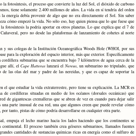
 la fotosíntesis, el proceso que convierte la luz del Sol, el dióxido de carbono
ismos, tiene solamente 2.400 millones de años. La vida en sí tendría del orden
s la energía debía provenir de algo que no era directamente el Sol. Sin saber
rteza cómo empezó la vida. No sólo eso, hay quien piensa que lo que fuese que
e la fotosíntesis la podría aportar en otros planetas. Lo que explica que el 7 de
Cañaveral, pero no desde las plataformas de lanzamiento de cohetes al norte
n y sus colegas de
la Institución
Oceanográfica
Woods Hole (WHOI, por sus
base para la exploración del espacio interior, más que exterior. Específicamente
cordillera submarina que se encuentra bajo
7 kilómetros
de agua cerca de la
gue allí, el
Cape Hatteras
lanzará el
Nereus
, un submarino no tripulado, que
 de las olas del mar y padre de las nereidas, y que es capaz de soportar la
 el que estudiar la vida extraterrestre, pero tiene su explicación.
La MCR
es
a de cordilleras situadas en medio de los océanos (dorsales oceánicas) que
red de gigantescas cremalleras que se abren de vez en cuando para dejar salir
 una parte inusual de esa red, una que algunos creen que puede revelar cómo
, por tanto, pistas de cómo podría desarrollarse en cualquier otra parte.
sal, empuja el lecho marino hacia los lados haciendo que los continentes se
 continental. El proceso también crea géiseres submarinos, llamados fuentes
randes cantidades de sustancias químicas ricas en energía como el sulfuro de