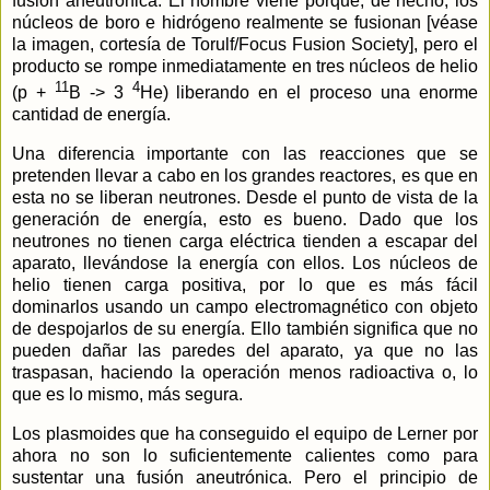
fusión aneutrónica. El nombre viene porque, de hecho, los
núcleos de boro e hidrógeno realmente se fusionan [véase
la imagen, cortesía de Torulf/Focus Fusion Society], pero el
producto se rompe inmediatamente en tres núcleos de helio
11
4
(p +
B -> 3
He) liberando en el proceso una enorme
cantidad de energía.
Una diferencia importante con las reacciones que se
pretenden llevar a cabo en los grandes reactores, es que en
esta no se liberan neutrones. Desde el punto de vista de la
generación de energía, esto es bueno. Dado que los
neutrones no tienen carga eléctrica tienden a escapar del
aparato, llevándose la energía con ellos. Los núcleos de
helio tienen carga positiva, por lo que es más fácil
dominarlos usando un campo electromagnético con objeto
de despojarlos de su energía. Ello también significa que no
pueden dañar las paredes del aparato, ya que no las
traspasan, haciendo la operación menos radioactiva o, lo
que es lo mismo, más segura.
Los plasmoides que ha conseguido el equipo de Lerner por
ahora no son lo suficientemente calientes como para
sustentar una fusión aneutrónica. Pero el principio de