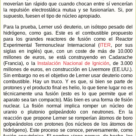
moverían tan rápido que cuando chocan entre sí vencerían
la repulsión electrostática mutua y se fusionarían. Si, por
supuesto, fuesen el tipo de núcleo apropiado.
Para la prueba, Lerner usó deuterio, un isótopo pesado del
hidrógeno, como gas. Este es el combustible propuesto
para los grandes reactores de fusión como el Reactor
Experimental Termonuclear Internacional (
ITER
, por sus
siglas en inglés) que, con un coste de más de 10.000
millones de euros, se está construyendo en Cadarache
(Francia), o
la
Instalación Nacional
de Ignición
, de 3.000
millones de euros, en construcción en Livermore (EE.UU.).
Sin embargo no es el objetivo de Lerner usar deuterio como
combustible. Hay un truco. Y es que, si bien se parte de
protones y el producto final es helio, lo que tiene lugar no es
técnicamente una fusión (esto es lo que permite que el
aparato sea tan compacto). Más bien es una forma de fisión
nuclear. La fisión normal implica romper un núcleo de
uranio o plutonio golpeándolo con neutrones. En la
reacción que propone Lerner se romperían átomos de boro
golpeándolos con protones (los núcleos de los átomos de
hidrógeno). Este proceso se conoce, perversamente, como