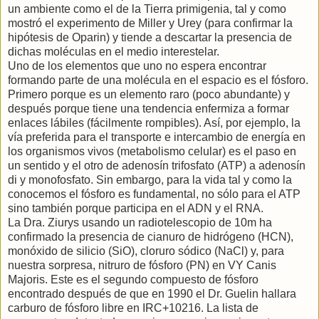
un ambiente como el de la Tierra primigenia, tal y como
mostró el experimento de Miller y Urey (para confirmar la
hipótesis de Oparin) y tiende a descartar la presencia de
dichas moléculas en el medio interestelar.
Uno de los elementos que uno no espera encontrar
formando parte de una molécula en el espacio es el fósforo.
Primero porque es un elemento raro (poco abundante) y
después porque tiene una tendencia enfermiza a formar
enlaces lábiles (fácilmente rompibles). Así, por ejemplo, la
vía preferida para el transporte e intercambio de energía en
los organismos vivos (metabolismo celular) es el paso en
un sentido y el otro de adenosín trifosfato (ATP) a adenosín
di y monofosfato. Sin embargo, para la vida tal y como la
conocemos el fósforo es fundamental, no sólo para el ATP
sino también porque participa en el ADN y el RNA.
La Dra. Ziurys usando un radiotelescopio de 10m ha
confirmado la presencia de cianuro de hidrógeno (HCN),
monóxido de silicio (SiO), cloruro sódico (NaCl) y, para
nuestra sorpresa, nitruro de fósforo (PN) en VY Canis
Majoris. Este es el segundo compuesto de fósforo
encontrado después de que en 1990 el Dr. Guelin hallara
carburo de fósforo libre en IRC+10216. La lista de