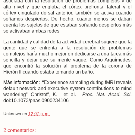
asociada con la resolución de problemas complejos y de
alto nivel y que engloba el córtex prefrontal lateral y el
córtex cingulado dorsal anterior, también se activa cuando
soñamos despiertos. De hecho, cuanto menos se daban
cuenta los sujetos de que estaban soñando despiertos más
se activaban ambas redes.
La cantidad y calidad de la actividad cerebral sugiere que la
gente que se enfrenta a la resolución de problemas
complejos haría mucho mejor en dedicarse a una tarea más
sencilla y dejar que su mente vague. Como Arquímedes,
que encontró la solución al problema de la corona de
Hierón II cuando estaba tomando un baño.
Más información:
“
Experience sampling during fMRI reveals
default network and executive system contributions to mind
wandering” Christoff, K.
et al.
Proc. Nat. Acad. Sci.
doi:10.1073/pnas.0900234106
Unknown
en
12:07 p. m.
2 comentarios: