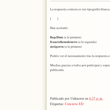
La respuesta correcta es (en tipografía blanca,
[
GLY
]
Han acertado:
flagellum
(a la primera)
francisthemulenews
(a la segunda)
moigaren
(a la primera)
Podéis ver el razonamiento tras la respuesta e
Muchas gracias a todos por participar y espec
publicarla.
Publicado por
Unknown
en
6:27 p. m.
Etiquetas:
Concurso ED