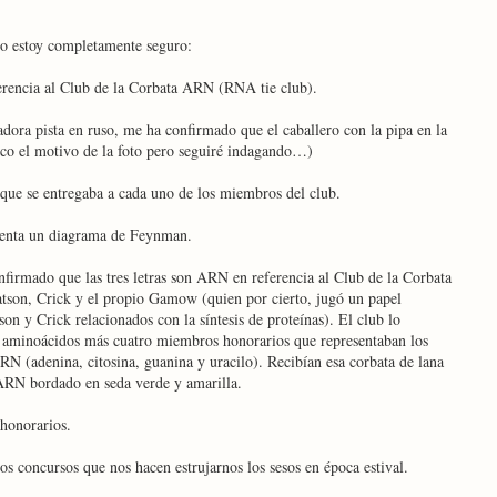
no estoy completamente seguro:
rencia al Club de la Corbata ARN (RNA tie club).
adora pista en ruso, me ha confirmado que el caballero con la pipa en la
 el motivo de la foto pero seguiré indagando…)
 que se entregaba a cada uno de los miembros del club.
esenta un diagrama de Feynman.
nfirmado que las tres letras son ARN en referencia al Club de la Corbata
son, Crick y el propio Gamow (quien por cierto, jugó un papel
on y Crick relacionados con la síntesis de proteínas). El club lo
 aminoácidos más cuatro miembros honorarios que representaban los
RN (adenina, citosina, guanina y uracilo). Recibían esa corbata de lana
 ARN bordado en seda verde y amarilla.
honorarios.
s concursos que nos hacen estrujarnos los sesos en época estival.