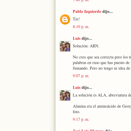
Pablo Izquierdo
dijo...
Tie!
8:10 p. m.
Luis
dijo...
Solución: ARN.
No creo que sea correcta pero los t
palabras en ruso que has puesto de p
fumando. Pero no tengo ni idea de q
9:07 p. m.
Luis
dijo...
La solución es ALA, abreviatura de
Alanina era el aminoácido de Geor
foto.
9:17 p. m.
José Luis Moreno
dijo...