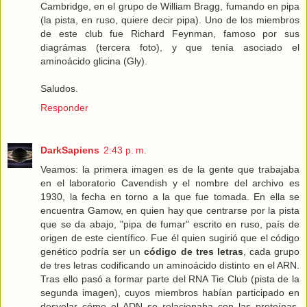
Cambridge, en el grupo de William Bragg, fumando en pipa
(la pista, en ruso, quiere decir pipa). Uno de los miembros
de este club fue Richard Feynman, famoso por sus
diagrámas (tercera foto), y que tenía asociado el
aminoácido glicina (Gly).
Saludos.
Responder
DarkSapiens
2:43 p. m.
Veamos: la primera imagen es de la gente que trabajaba
en el laboratorio Cavendish y el nombre del archivo es
1930, la fecha en torno a la que fue tomada. En ella se
encuentra Gamow, en quien hay que centrarse por la pista
que se da abajo, "pipa de fumar" escrito en ruso, país de
origen de este científico. Fue él quien sugirió que el código
genético podría ser un
código de tres letras
, cada grupo
de tres letras codificando un aminoácido distinto en el ARN.
Tras ello pasó a formar parte del RNA Tie Club (pista de la
segunda imagen), cuyos miembros habían participado en
desvelar cómo el ADN se relacionaba con las proteínas.