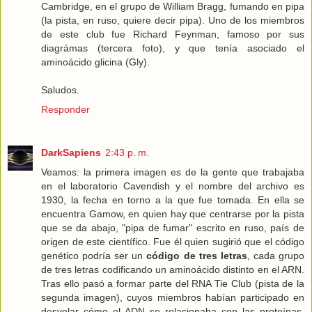
Cambridge, en el grupo de William Bragg, fumando en pipa
(la pista, en ruso, quiere decir pipa). Uno de los miembros
de este club fue Richard Feynman, famoso por sus
diagrámas (tercera foto), y que tenía asociado el
aminoácido glicina (Gly).
Saludos.
Responder
DarkSapiens
2:43 p. m.
Veamos: la primera imagen es de la gente que trabajaba
en el laboratorio Cavendish y el nombre del archivo es
1930, la fecha en torno a la que fue tomada. En ella se
encuentra Gamow, en quien hay que centrarse por la pista
que se da abajo, "pipa de fumar" escrito en ruso, país de
origen de este científico. Fue él quien sugirió que el código
genético podría ser un
código de tres letras
, cada grupo
de tres letras codificando un aminoácido distinto en el ARN.
Tras ello pasó a formar parte del RNA Tie Club (pista de la
segunda imagen), cuyos miembros habían participado en
desvelar cómo el ADN se relacionaba con las proteínas.