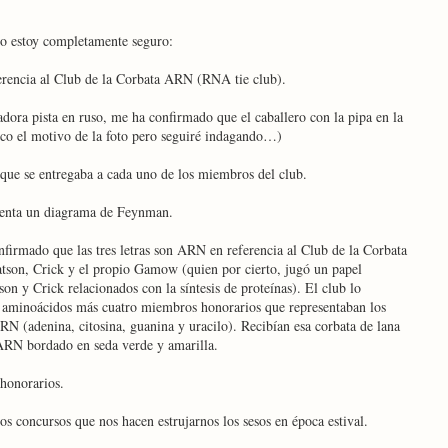
no estoy completamente seguro:
rencia al Club de la Corbata ARN (RNA tie club).
adora pista en ruso, me ha confirmado que el caballero con la pipa en la
 el motivo de la foto pero seguiré indagando…)
 que se entregaba a cada uno de los miembros del club.
esenta un diagrama de Feynman.
nfirmado que las tres letras son ARN en referencia al Club de la Corbata
son, Crick y el propio Gamow (quien por cierto, jugó un papel
on y Crick relacionados con la síntesis de proteínas). El club lo
 aminoácidos más cuatro miembros honorarios que representaban los
RN (adenina, citosina, guanina y uracilo). Recibían esa corbata de lana
 ARN bordado en seda verde y amarilla.
honorarios.
s concursos que nos hacen estrujarnos los sesos en época estival.