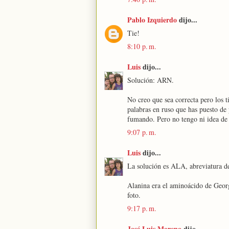
Pablo Izquierdo
dijo...
Tie!
8:10 p. m.
Luis
dijo...
Solución: ARN.
No creo que sea correcta pero los t
palabras en ruso que has puesto de p
fumando. Pero no tengo ni idea de q
9:07 p. m.
Luis
dijo...
La solución es ALA, abreviatura de
Alanina era el aminoácido de Geor
foto.
9:17 p. m.
José Luis Moreno
dijo...