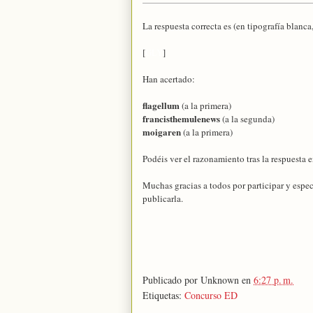
La respuesta correcta es (en tipografía blanca,
[
GLY
]
Han acertado:
flagellum
(a la primera)
francisthemulenews
(a la segunda)
moigaren
(a la primera)
Podéis ver el razonamiento tras la respuesta e
Muchas gracias a todos por participar y espec
publicarla.
Publicado por
Unknown
en
6:27 p. m.
Etiquetas:
Concurso ED