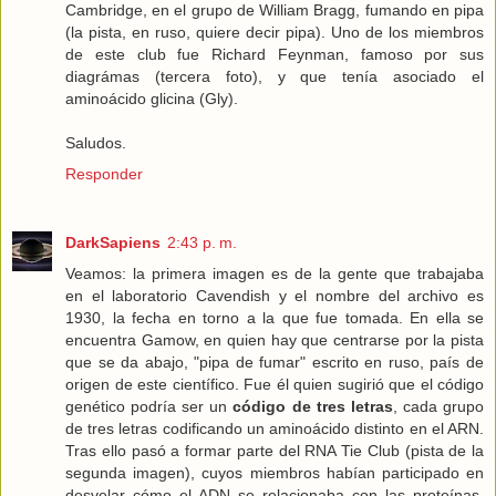
Cambridge, en el grupo de William Bragg, fumando en pipa
(la pista, en ruso, quiere decir pipa). Uno de los miembros
de este club fue Richard Feynman, famoso por sus
diagrámas (tercera foto), y que tenía asociado el
aminoácido glicina (Gly).
Saludos.
Responder
DarkSapiens
2:43 p. m.
Veamos: la primera imagen es de la gente que trabajaba
en el laboratorio Cavendish y el nombre del archivo es
1930, la fecha en torno a la que fue tomada. En ella se
encuentra Gamow, en quien hay que centrarse por la pista
que se da abajo, "pipa de fumar" escrito en ruso, país de
origen de este científico. Fue él quien sugirió que el código
genético podría ser un
código de tres letras
, cada grupo
de tres letras codificando un aminoácido distinto en el ARN.
Tras ello pasó a formar parte del RNA Tie Club (pista de la
segunda imagen), cuyos miembros habían participado en
desvelar cómo el ADN se relacionaba con las proteínas.