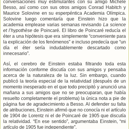
conversaciones muy estimulantes con su amigo Michele
Besso, así como con sus otros amigos Conrad Habitch y
Maurice Solovine en su esperpéntica Academia Olímpica.
Solovine luego comentaría que Einstein hizo que la
academia emplease varias semanas revisando
La science
et l’hypothèse
de Poincaré. El libro de Poincaré reducía el
éter a una hipótesis que era simplemente “conveniente para
la explicación de los fenómenos” e incluso predecía que “un
día el éter sería indudablemente descartado como
innecesario”.
Así, el cerebro de Einstein estaba filtrando toda esta
información conforme discutía con sus amigos y pensaba
acerca de la naturaleza de la luz. Sin embargo, cuando
publicó la teoría especial de la relatividad (después de un
momento inesperado en el que todo precipitó y anunció una
mañana a sus amigos que no se preocuparan, que había
resuelto completamente el problema) la única nota a pie de
página fue de agradecimiento a Besso. Al defender su falta
de atribuciones, Einstein afirmó que no conocía ni el artículo
de 1904 de Lorentz ni el de Poincaré de 1905 que discutía
la relatividad. “En ese sentido”, argumentaba Einstein, “mi
artículo de 1905 fue independiente”.