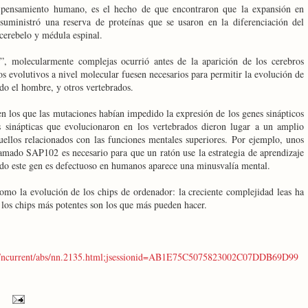
pensamiento humano, es el hecho de que encontraron que la expansión en
 suministró una reserva de proteínas que se usaron en la diferenciación del
 cerebelo y médula espinal.
”, molecularmente complejas ocurrió antes de la aparición de los cerebros
s evolutivos a nivel molecular fuesen necesarios para permitir la evolución de
ido el hombre, y otros vertebrados.
n los que las mutaciones habían impedido la expresión de los genes sinápticos
s sinápticas que evolucionaron en los vertebrados dieron lugar a un amplio
ellos relacionados con las funciones mentales superiores. Por ejemplo, unos
lamado SAP102 es necesario para que un ratón use la estrategia de aprendizaje
ndo este gen es defectuoso en humanos aparece una minusvalía mental.
como la evolución de los chips de ordenador: la creciente complejidad leas ha
los chips más potentes son los que más pueden hacer.
op/ncurrent/abs/nn.2135.html;jsessionid=AB1E75C5075823002C07DDB69D99