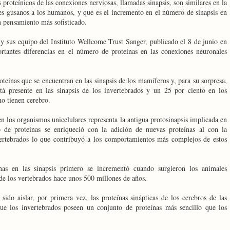
roteínicos de las conexiones nerviosas, llamadas sinapsis, son similares en la
es gusanos a los humanos, y que es el incremento en el número de sinapsis en
n pensamiento más sofisticado.
 y sus equipo del Instituto Wellcome Trust Sanger, publicado el 8 de junio en
rtantes diferencias en el número de proteínas en las conexiones neuronales
teínas que se encuentran en las sinapsis de los mamíferos y, para su sorpresa,
tá presente en las sinapsis de los invertebrados y un 25 por ciento en los
o tienen cerebro.
n los organismos unicelulares representa la antigua protosinapsis implicada en
 de proteínas se enriqueció con la adición de nuevas proteínas al con la
vertebrados lo que contribuyó a los comportamientos más complejos de estos
as en las sinapsis primero se incrementó cuando surgieron los animales
 de los vertebrados hace unos 500 millones de años.
ido aislar, por primera vez, las proteínas sinápticas de los cerebros de las
ue los invertebrados poseen un conjunto de proteínas más sencillo que los