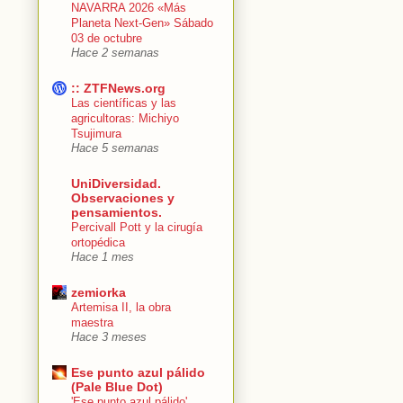
NAVARRA 2026 «Más
Planeta Next-Gen» Sábado
03 de octubre
Hace 2 semanas
:: ZTFNews.org
Las científicas y las
agricultoras: Michiyo
Tsujimura
Hace 5 semanas
UniDiversidad.
Observaciones y
pensamientos.
Percivall Pott y la cirugía
ortopédica
Hace 1 mes
zemiorka
Artemisa II, la obra
maestra
Hace 3 meses
Ese punto azul pálido
(Pale Blue Dot)
'Ese punto azul pálido'