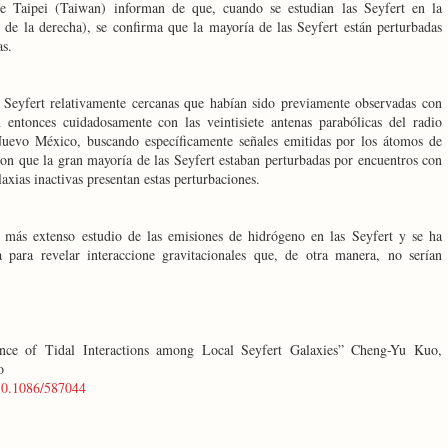
de Taipei (Taiwan) informan de que, cuando se estudian las Seyfert en la
de la derecha), se confirma que la mayoría de las Seyfert están perturbadas
as.
 Seyfert relativamente cercanas que habían sido previamente observadas con
n entonces cuidadosamente con las veintisiete antenas parabólicas del radio
evo México, buscando específicamente señales emitidas por los átomos de
n que la gran mayoría de las Seyfert estaban perturbadas por encuentros con
axias inactivas presentan estas perturbaciones.
 más extenso estudio de las emisiones de hidrógeno en las Seyfert y se ha
para revelar interaccione gravitacionales que, de otra manera, no serían
nce of Tidal Interactions among Local Seyfert Galaxies” Cheng-Yu Kuo,
o
/10.1086/587044