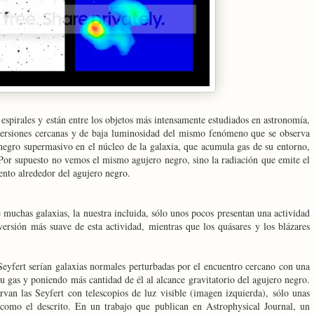
s espirales y están entre los objetos más intensamente estudiados en astronomía,
versiones cercanas y de baja luminosidad del mismo fenómeno que se observa
 negro supermasivo en el núcleo de la galaxia, que acumula gas de su entorno,
. Por supuesto no vemos el mismo agujero negro, sino la radiación que emite el
ento alrededor del agujero negro.
 muchas galaxias, la nuestra incluida, sólo unos pocos presentan una actividad
 versión más suave de esta actividad, mientras que los quásares y los blázares
Seyfert serían galaxias normales perturbadas por el encuentro cercano con una
u gas y poniendo más cantidad de él al alcance gravitatorio del agujero negro.
an las Seyfert con telescopios de luz visible (imagen izquierda), sólo unas
como el descrito. En un trabajo que publican en Astrophysical Journal, un