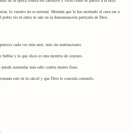
nazi de la época contra los católicos y verás cómo se parece a la tuya.
mirar, lo vuestro no es normal. Menuda que le has montado al cura ese a
el pobre tío ni entra ni sale en la denominación partícula de Dios.
 pareces cada vez más nazi, más sin matizaciones.
e hablas y lo que dices es una mentira de cojones.
 se puede acumular más odio contra menos frase.
ermana esté en la cárcel y que Dios te conceda consuelo.