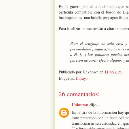
En la guerra por el conocimiento que se
partícula compatible con el bosón de Higg
incompetentes, una batalla propagandística 
Para finalizar no me resisto a citar de nue
Pero el lenguaje no solo crea y
personalidad psíquica, tanto más cu
a él. […] Las palabras pueden a
parecen no surtir efecto alguno, y a
Publicado por
Unknown
en
11:46 a. m.
Etiquetas:
Ensayo
26 comentarios:
Unknown
dijo...
En la Era de la información hay que
estar preparado con un buen equipo
transformarán su curiosidad en ign
"La formación antes que la inform