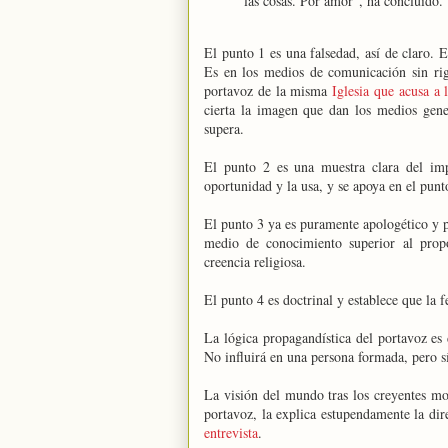
las cosas. Por amor", ha concluido.
El punto 1 es una falsedad, así de claro. E
Es en los medios de comunicación sin rigo
portavoz de la misma
Iglesia que acusa a
cierta la imagen que dan los medios gene
supera.
El punto 2 es una muestra clara del imp
oportunidad y la usa, y se apoya en el punt
El punto 3 ya es puramente apologético y 
medio de conocimiento superior al propo
creencia religiosa.
El punto 4 es doctrinal y establece que la fe
La lógica propagandística del portavoz es
No influirá en una persona formada, pero sí
La visión del mundo tras los creyentes mon
portavoz, la explica estupendamente la dir
entrevista
.