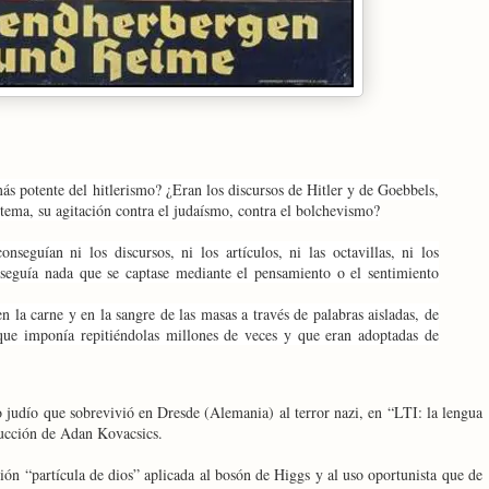
s potente del hitlerismo? ¿Eran los discursos de Hitler y de Goebbels,
 tema, su agitación contra el judaísmo, contra el bolchevismo?
seguían ni los discursos, ni los artículos, ni las octavillas, ni los
onseguía nada que se captase mediante el pensamiento o el sentimiento
 la carne y en la sangre de las masas a través de palabras aisladas, de
 que imponía repitiéndolas millones de veces y que eran adoptadas de
o judío que sobrevivió en Dresde (Alemania) al terror nazi, en “LTI: la lengua
ducción de Adan Kovacsics.
ión “partícula de dios” aplicada al bosón de Higgs y al uso oportunista que de