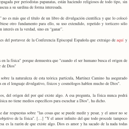
opagada por periodistas papanatas, están haciendo religiosos de todo tipo, sin
ascua a su sardina de forma interesada.
 no es más que el título de un libro de divulgación científica y que lo colocó
biese otro fundamento para ello, su uso extendido, repetido y torticero sólo
n interés en la verdad, sino en “ganar”.
nes del portavoz de la Conferencia Episcopal Española que extraigo de
aquí
y
 en la física" porque demuestra que "cuando el ser humano busca el origen de
r de Dios"
sobre la naturaleza de esta teórica partícula, Martínez Camino ha asegurado
s en el lenguaje divulgativo, físicos y cosmólogos hablen mucho de Dios".
s, del origen del por qué existe algo. A esa pregunta, la física nunca podrá
física no tiene medios específicos para escuchar a Dios", ha dicho.
de dar respuestas sobre "las cosas que se puede medir y pesar, y el amor no se
objetivo de la física". […] "Y el amor infinito del que todo procede tampoco
 esa es la razón de que existe algo. Dios es amor y ha sacado de la nada todas