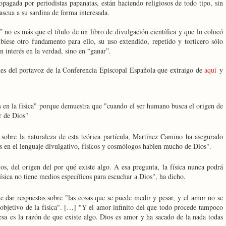
opagada por periodistas papanatas, están haciendo religiosos de todo tipo, sin
ascua a su sardina de forma interesada.
 no es más que el título de un libro de divulgación científica y que lo colocó
biese otro fundamento para ello, su uso extendido, repetido y torticero sólo
n interés en la verdad, sino en “ganar”.
nes del portavoz de la Conferencia Episcopal Española que extraigo de
aquí
y
 en la física" porque demuestra que "cuando el ser humano busca el origen de
r de Dios"
sobre la naturaleza de esta teórica partícula, Martínez Camino ha asegurado
s en el lenguaje divulgativo, físicos y cosmólogos hablen mucho de Dios".
s, del origen del por qué existe algo. A esa pregunta, la física nunca podrá
física no tiene medios específicos para escuchar a Dios", ha dicho.
de dar respuestas sobre "las cosas que se puede medir y pesar, y el amor no se
objetivo de la física". […] "Y el amor infinito del que todo procede tampoco
 esa es la razón de que existe algo. Dios es amor y ha sacado de la nada todas