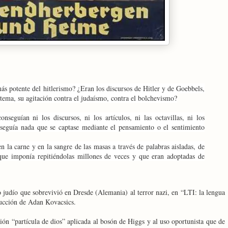
s potente del hitlerismo? ¿Eran los discursos de Hitler y de Goebbels,
 tema, su agitación contra el judaísmo, contra el bolchevismo?
seguían ni los discursos, ni los artículos, ni las octavillas, ni los
onseguía nada que se captase mediante el pensamiento o el sentimiento
 la carne y en la sangre de las masas a través de palabras aisladas, de
 que imponía repitiéndolas millones de veces y que eran adoptadas de
o judío que sobrevivió en Dresde (Alemania) al terror nazi, en “LTI: la lengua
ducción de Adan Kovacsics.
ión “partícula de dios” aplicada al bosón de Higgs y al uso oportunista que de