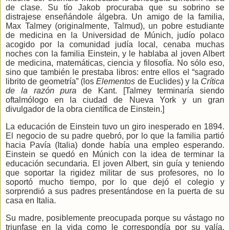
de clase. Su tío Jakob procuraba que su sobrino se
distrajese enseñándole álgebra. Un amigo de la familia,
Max Talmey (originalmente, Talmud), un pobre estudiante
de medicina en la Universidad de Múnich, judío polaco
acogido por la comunidad judía local, cenaba muchas
noches con la familia Einstein, y le hablaba al joven Albert
de medicina, matemáticas, ciencia y filosofía. No sólo eso,
sino que también le prestaba libros: entre ellos el “sagrado
librito de geometría” (los
Elementos
de Euclides) y la
Crítica
de la razón pura
de Kant. [Talmey terminaría siendo
oftalmólogo en la ciudad de Nueva York y un gran
divulgador de la obra científica de Einstein.]
La educación de Einstein tuvo un giro inesperado en 1894.
El negocio de su padre quebró, por lo que la familia partió
hacia
Pavía (Italia) donde había una empleo esperando.
Einstein se quedó en Múnich con la idea de terminar la
educación secundaria. El joven Albert, sin guía y teniendo
que soportar la rigidez militar de sus profesores, no lo
soportó mucho tiempo, por lo que dejó el colegio y
sorprendió a sus padres presentándose en la puerta de su
casa en Italia.
Su madre, posiblemente preocupada porque su vástago no
triunfase en la vida como le correspondía por su valía,