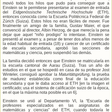
movió todos los hilos que pudo para conseguir que a
Einstein se le permitiese presentarse al examen de entrada
del
Eidgenössische Technische Hochschule
(ETH),
entonces conocida como la Escuela Politécnica Federal de
Zúrich (Suiza). Estos hilos no eran fáciles de mover. Fue
finalmente un amigo de la familia, Gustav Maier, el que
convenció al director, Albin Herzog, de que merecía la pena
dejar que aquel “niño prodigio” lo intentase. Einstein se
presentó al examen y, a pesar de tener dos años menos de
la edad habitual de entrada (18) y carecer de un certificado
de escuela secundaria, aprobó las secciones de
matemáticas y ciencia, pero suspendió las demás.
La familia decidió entonces que Einstein se matricularía en
la escuela cantonal de Aarau (Suiza). Tras un año de
estudios en el que se hospedó en casa de su profesor Jost
Winteler, consiguió aprobar la
Maturitätsprüfung,
la prueba
de madurez establecida como final de la educación
secundaria y que le daba acceso al ETH [en la imagen el
certificado; usa el sistema de calificación suizo de la época,
en el que la máxima nota posible es un 6].
Einstein se unió al Departamento VI, la “Escuela de
profesores especializados en las asignaturas de
matemáticas y ciencias” del ETH, cuando todavía le