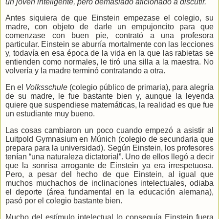
un joven inteligente, pero demasiado aficionado a discutir.
Antes siquiera de que Einstein empezase el colegio, su
madre, con objeto de darle un empujoncito para que
comenzase con buen pie, contrató a una profesora
particular. Einstein se aburría mortalmente con las lecciones
y, todavía en esa época de la vida en la que las rabietas se
entienden como normales, le tiró una silla a la maestra. No
volvería y la madre terminó contratando a otra.
En el
Volksschule
(colegio público de primaria), para alegría
de su madre, le fue bastante bien y, aunque la leyenda
quiere que suspendiese matemáticas, la realidad es que fue
un estudiante muy bueno.
Las cosas cambiaron un poco cuando empezó a asistir al
Luitpold Gymnasium en Múnich (colegio de secundaria que
prepara para la universidad). Según Einstein, los profesores
tenían “una naturaleza dictatorial”. Uno de ellos llegó a decir
que la sonrisa arrogante de Einstein ya era irrespetuosa.
Pero, a pesar del hecho de que Einstein, al igual que
muchos muchachos de inclinaciones intelectuales, odiaba
el deporte (área fundamental en la educación alemana),
pasó por el colegio bastante bien.
Mucho del estímulo intelectual lo conseguía Einstein fuera