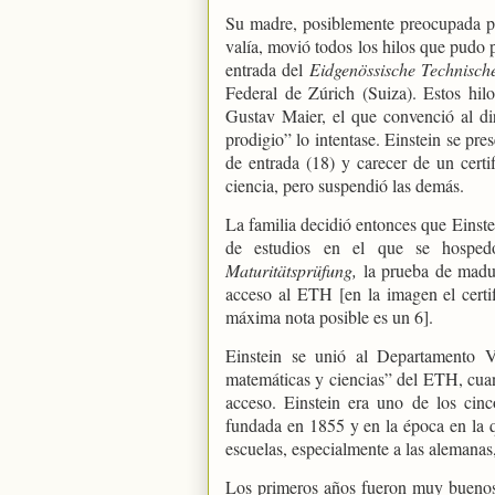
Su madre, posiblemente preocupada po
valía, movió todos los hilos que pudo 
entrada del
Eidgenössische Technisch
Federal de Zúrich (Suiza). Estos hil
Gustav Maier, el que convenció al di
prodigio” lo intentase. Einstein se pr
de entrada (18) y carecer de un cert
ciencia, pero suspendió las demás.
La familia decidió entonces que Einste
de estudios en el que se hospedó
Maturitätsprüfung,
la prueba de madu
acceso al ETH [en la imagen el certif
máxima nota posible es un 6].
Einstein se unió al Departamento VI
matemáticas y ciencias” del ETH, cuand
acceso. Einstein era uno de los cinc
fundada en 1855 y en la época en la qu
escuelas, especialmente a las alemanas
Los primeros años fueron muy buenos 