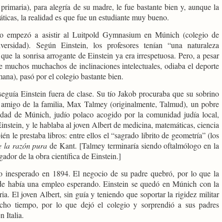
primaria), para alegría de su madre, le fue bastante bien y, aunque la
ticas, la realidad es que fue un estudiante muy bueno.
o empezó a asistir al Luitpold Gymnasium en Múnich (colegio de
versidad). Según Einstein, los profesores tenían “una naturaleza
r que la sonrisa arrogante de Einstein ya era irrespetuosa. Pero, a pesar
ue muchos muchachos de inclinaciones intelectuales, odiaba el deporte
ana), pasó por el colegio bastante bien.
seguía Einstein fuera de clase. Su tío Jakob procuraba que su sobrino
n amigo de la familia, Max Talmey (originalmente, Talmud), un pobre
idad de Múnich, judío polaco acogido por la comunidad judía local,
nstein, y le hablaba al joven Albert de medicina, matemáticas, ciencia
én le prestaba libros: entre ellos el “sagrado librito de geometría” (los
e la razón pura
de Kant. [Talmey terminaría siendo oftalmólogo en la
dor de la obra científica de Einstein.]
o inesperado en 1894. El negocio de su padre quebró, por lo que la
nde había una empleo esperando. Einstein se quedó en Múnich con la
a. El joven Albert, sin guía y teniendo que soportar la rigidez militar
cho tiempo, por lo que dejó el colegio y sorprendió a sus padres
 Italia.