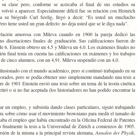
 su clase pero, conforme se acercaba el final de sus estudios su
 volvió a aparecer. Especialmente difícil fue su relación con Heinrich
a su biógrafo Carl Seelig, llegó a decir: “Es usted un muchacho
Pero tiene usted un gran defecto: no deja usted que se le diga nada”.
elación amorosa con Mileva cuando en 1900 la pareja dedicó las
us disertaciones finales de graduación.
Sus calificaciones fueron de
e 6, Einstein obtuvo un 4,5 y Mileva un 4,0.
Los exámenes finales no
ón final tenía en cuenta las calificaciones en exámenes y los trabajos
o de cinco alumnos, con un 4,91. Mileva suspendió con un 4,0.
desilusionado con el mundo académico, pero sí continuó trabajando en su
ctorados, pero se podía obtener uno simplemente mandando una tesis a
e de 1901 Einstein envió una tesis sobre un tema de la teoría cinética
etiró o si no fue aceptada (los historiadores no han podido encontrar la
r un empleo, y subsistía dando clases particulares, siguió trabajando
 era sobre cómo usar el movimiento browniano para medir el tamaño de
daba el empleo que había encontrado en la Oficina Federal de Patentes
 finalmente la tesis a la Universidad de Zúrich a comienzos de 1905.
sión de la misma a la principal revista alemana,
Annalen der Physik
,