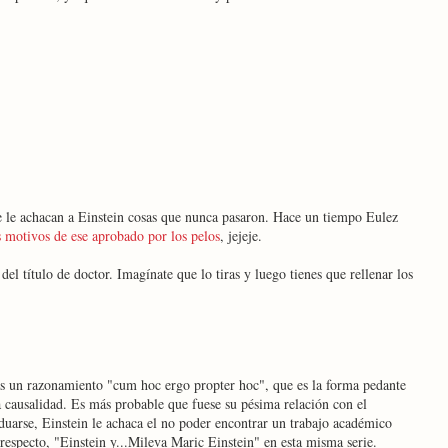
e le achacan a Einstein cosas que nunca pasaron. Hace un tiempo Eulez
 motivos de ese aprobado por los pelos
, jejeje.
el título de doctor. Imagínate que lo tiras y luego tienes que rellenar los
ás un razonamiento "cum hoc ergo propter hoc", que es la forma pedante
a causalidad. Es más probable que fuese su pésima relación con el
duarse, Einstein le achaca el no poder encontrar un trabajo académico
 respecto, "Einstein y...Mileva Maric Einstein" en esta misma serie.