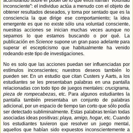
acumulando sobre el poder de lo que ellos llaman “voluntad
inconsciente”: el individuo actúa a menudo con el objeto de
obtener resultados deseados, y toma por sentado que es la
consciencia la que dirige ese comportamiento; la idea
emergente es que no existe sólo una voluntad consciente,
nuestras acciones se inician muchas veces aunque no
sepamos lo que estamos buscando o por qué. La
publicación en
Science
supone un gran paso adelante para
superar el escepticismo que habitualmente ha venido
rodeando este tipo de investigaciones.
No es solo que las acciones puedan ser influenciadas por
estímulos inconscientes; nuestros deseos también lo
pueden ser. En un estudio que citan Custers y Aarts, a los
estudiantes se les presentaban palabras en una pantalla
relacionadas con todo tipo de juegos mentales:
crucigrama,
pieza de rompecabezas
, etc. Para algunos estudiantes la
pantalla también presentaba un conjunto de palabras
adicional, por un espacio de tiempo tan corto que sólo podía
ser detectado subliminalmente. Estas palabras tenían todas
asociadas ideas positivas:
playa, amigo, hogar
, etc. Cuando
los estudiantes tuvieron que resolver un juego mental,
aquellos que habían sido expuestos inconscientemente a