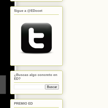
Sigue a @EDocet
¿Buscas algo concreto en
ED?
PREMIO ED