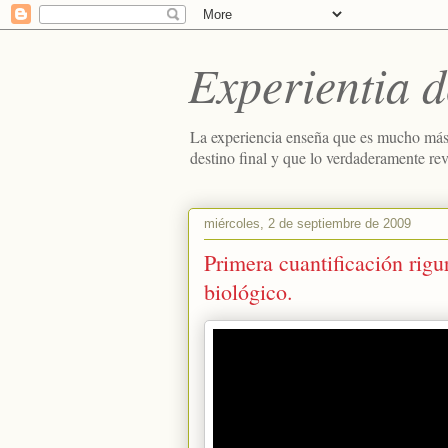
Experientia d
La experiencia enseña que es mucho más
destino final y que lo verdaderamente re
miércoles, 2 de septiembre de 2009
Primera cuantificación rig
biológico.