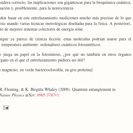
sidera correcto, las implicaciones son gigantescas para la bioquímica cuántica,
mación y, posiblemente, para la neurociencia.
eden basar en este entrelazamiento mediciones mucho más precisas de lo que
esis usando varias técnicas metrológicas diseñadas para la física. A posteriori,
ño de mejores sistemas colectores de energía solar.
sigue ya parece de ciencia ficción: estas moléculas podrían usarse para el
 temperatura ambiente: ordenadores cuánticos fotosintéticos.
co juega un papel en la fotosíntesis, ¿por qué no también en otros órganos
gano en el que el entrelazamiento pudiera ser útil?
magnesio, en verde bacterioclorofila, en gris proteína]
R. Fleming, & K. Birgitta Whaley (2009). Quantum entanglement in
Nature Physics
arXiv:
0905.3787v1