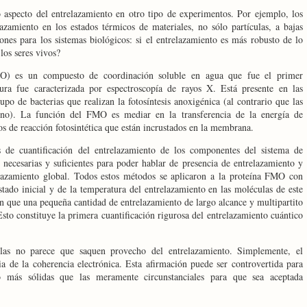
 aspecto del entrelazamiento en otro tipo de experimentos. Por ejemplo, los
lazamiento en los estados térmicos de materiales, no sólo partículas, a bajas
ones para los sistemas biológicos: si el entrelazamiento es más robusto de lo
los seres vivos?
O) es un compuesto de coordinación soluble en agua que fue el primer
ura fue caracterizada por espectroscopía de rayos X. Está presente en las
po de bacterias que realizan la fotosíntesis anoxigénica (al contrario que las
eno). La función del FMO es mediar en la transferencia de la energía de
os de reacción fotosintética que están incrustados en la membrana.
 de cuantificación del entrelazamiento de los componentes del sistema de
 necesarias y suficientes para poder hablar de presencia de entrelazamiento y
lazamiento global. Todos estos métodos se aplicaron a la proteína FMO con
stado inicial y de la temperatura del entrelazamiento en las moléculas de este
n que una pequeña cantidad de entrelazamiento de largo alcance y multipartito
 Esto constituye la primera cuantificación rigurosa del entrelazamiento cuántico
ulas no parece que saquen provecho del entrelazamiento. Simplemente, el
ia de la coherencia electrónica. Esta afirmación puede ser controvertida para
o más sólidas que las meramente circunstanciales para que sea aceptada