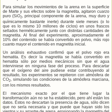
Para simular los movimientos de la arena en la superficie
de Marte y sus efectos sobre la magnetita, agitaron cuarzo
puro (SiO
, principal componente de la arena, muy duro y
2
químicamente bastante inerte) durante siete meses (o lo
que es lo mismo 10 millones de ciclos) en unos frascos
sellados herméticamente junto con distintas cantidades de
magnetita. Al final del experimento, aproximadamente el
10% del contenido se había convertido en polvo, más rojo
cuanto mayor el contenido en magnetita inicial.
Un análisis exhaustivo confirmó que el polvo rojo era
hematita. Es decir la magnetita se había convertido en
hematita sólo por medios mecánicos sin que el agua
interviniese en ninguna fase del proceso. Para descartar
que el oxígeno del aire pudiese estar contribuyendo al
resultado, los experimentos se repitieron con atmósfera de
CO
, simulando las condiciones de la atmósfera marciana,
2
con los mismos resultados.
El mecanismo exacto por el que tiene lugar la
transformación aún no se ha establecido, pero ahí están los
datos. Éstos no descartan la presencia de agua, sólo dicen
que no sería necesaria y que puede que hayan sido los
vientos y su arrastre de arena, erosionando la magnetita del