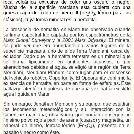
roca volcánica extrusiva de color gris oscuro o negro.
Mucha de la superficie marciana esta cubierta con una
gruesa capa de óxido de hierro III (Fe
O
, férrico para los
2
3
clásicos), cuya forma mineral es la hematita.
La presencia de hematita en Marte fue observada cuando
su firma espectral fue captada por los espectrómetros de
la
Mars
Global
Surveyor
y la
2001 Mars Odyssey.
El mineral
se pudo ver que era abundante en varios lugares de la
superficie marciana, uno de ellos
Terra Meridiani, cerca del
ecuador. Dado que la hematita terrestre es un mineral que
se forma típicamente en ambientes acuosos, o por
alteraciones debidas al agua, se eligió una región de Terra
Meridiani, Meridiani Planum como lugar para el descenso
del vehículo robótico Opportunity. El Opportunity confirmó la
existencia de hematita, en parte en forma de esférulas. Este
hallazgo alentó la hipótesis de que una vez había existido
agua líquida en Marte.
Sin embargo, Jonathan Merrison y su equipo, que estudian
los fenómenos meteorológicos y su interacción con la
superficie marciana, observaron que podían conseguir un
finísimo polvo rojo a partir de arena (cuarzo) y magnetita, un
mineral de hierro, ferroso-férrico (Fe
O
), presente en el
3
4
basalto y negro como éste.