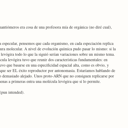
nantiómeros era cosa de una profesora mía de orgánica (no diré cual),
 a especular, pensemos que cada organismo, en cada especiación replica
ctura molecular. A nivel de evolución química pudo pasar lo mismo: si la
levógira todo lo que la siguió serían variaciones sobre un mismo tema.
ula levógira tuvo que reunir dos características fundamentales: en
uvo que basarse en una especificidad espacial alta, como es obvio, y
 que ser EL éxito reproductor por antonomasia. Estaríamos hablando de
no demasiado alejado. Unos proto-ARN que no consiguen replicarse por
enas a primeras entra una molécula levógira que sí lo permite.
 (pun intended).