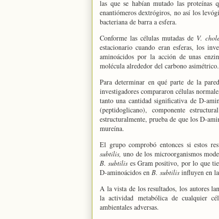
las que se habían mutado las proteínas q
enantiómeros dextrógiros, no así los levóg
bacteriana de barra a esfera.
Conforme las células mutadas de
V. chol
estacionario cuando eran esferas, los in
aminoácidos por la acción de unas enzima
molécula alrededor del carbono asimétrico.
Para determinar en qué parte de la pared
investigadores compararon células normales
tanto una cantidad significativa de D-ami
(peptidoglicano), componente estructur
estructuralmente, prueba de que los D-amin
mureína.
El grupo comprobó entonces si estos resu
subtilis,
uno de los microorganismos mode
B. subtilis
es Gram positivo, por lo que ti
D-aminoácidos en
B. subtilis
influyen en la
A la vista de los resultados, los autores l
la actividad metabólica de cualquier cé
ambientales adversas.