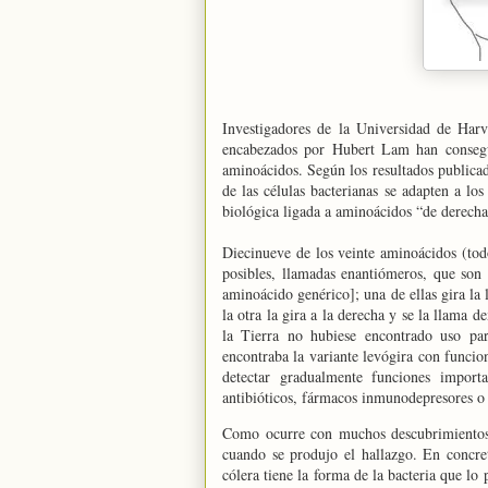
Investigadores de
la Universidad
de Harva
encabezados por Hubert Lam han conseguid
aminoácidos. Según los resultados public
de las células bacterianas se adapten a l
biológica ligada a aminoácidos “de derecha
Diecinueve de los veinte aminoácidos (todo
posibles, llamadas enantiómeros, que son
aminoácido genérico]; una de ellas gira la 
la otra la gira a la derecha y se la llama 
la Tierra
no hubiese encontrado uso par
encontraba la variante levógira con funci
detectar gradualmente funciones impor
antibióticos, fármacos inmunodepresores o
Como ocurre con muchos descubrimientos 
cuando se produjo el hallazgo. En concret
cólera
tiene la forma de la bacteria que lo