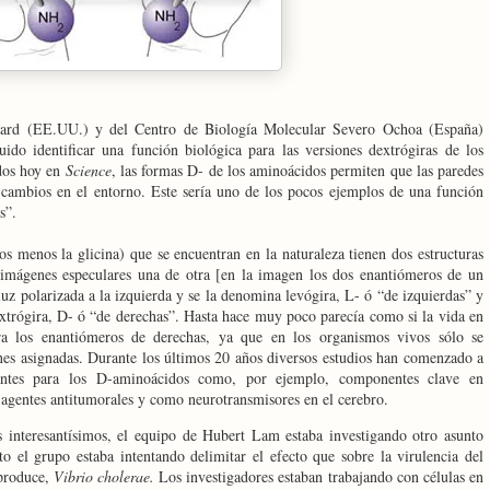
rd (EE.UU.) y del Centro de Biología Molecular Severo Ochoa (España)
o identificar una función biológica para las versiones dextrógiras de los
ados hoy en
Science
, las formas D- de los aminoácidos permiten que las paredes
os cambios en el entorno. Este sería uno de los pocos ejemplos de una función
s”.
s menos la glicina) que se encuentran en la naturaleza tienen dos estructuras
 imágenes especulares una de otra [en la imagen los dos enantiómeros de un
luz polarizada a la izquierda y se la denomina levógira, L- ó “de izquierdas” y
dextrógira, D- ó “de derechas”. Hasta hace muy poco parecía como si la vida en
a los enantiómeros de derechas, ya que en los organismos vivos sólo se
ones asignadas. Durante los últimos 20 años diversos estudios han comenzado a
tantes para los D-aminoácidos como, por ejemplo,
componentes clave en
 agentes antitumorales y como neurotransmisores en el cerebro.
interesantísimos, el equipo de Hubert Lam estaba investigando otro asunto
o el grupo estaba intentando delimitar el efecto que sobre la virulencia del
 produce,
Vibrio cholerae.
Los investigadores estaban trabajando con células en