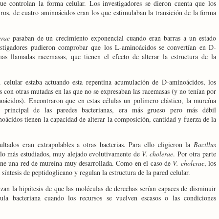
ue controlan la forma celular. Los investigadores se dieron cuenta que los
iros, de cuatro aminoácidos eran los que estimulaban la transición de la forma
erae
pasaban de un crecimiento exponencial cuando eran barras a un estado
vestigadores pudieron comprobar que los L-aminoácidos se convertían en D-
s llamadas racemasas, que tienen el efecto de alterar la estructura de la
 celular estaba actuando esta repentina acumulación de D-aminoácidos, los
 con otras mutadas en las que no se expresaban las racemasas (y no tenían por
noácidos). Encontraron que en estas células un polímero elástico, la mureína
al principal de las paredes bacterianas, era más grueso pero más débil
oácidos tienen la capacidad de alterar la composición, cantidad y fuerza de la
ltados eran extrapolables a otras bacterias. Para ello eligieron
la
Bacillus
lo más estudiados, muy alejado evolutivamente de
V. cholerae
. Por otra parte
ene una red de mureína muy desarrollada. Como en el caso de
V. cholerae
, los
 síntesis de peptidoglicano y regulan la estructura de la pared celular.
anzan la hipótesis de que las moléculas de derechas serían capaces de disminuir
lula bacteriana cuando los recursos se vuelven escasos o las condiciones