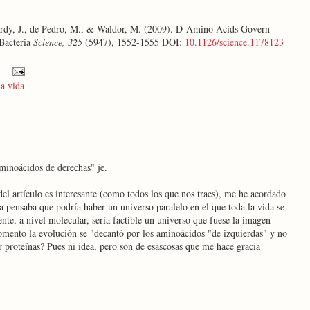
lardy, J., de Pedro, M., & Waldor, M. (2009). D-Amino Acids Govern
 Bacteria
Science, 325
(5947), 1552-1555 DOI:
10.1126/science.1178123
la vida
aminoácidos de derechas" je.
el artículo es interesante (como todos los que nos traes), me he acordado
 pensaba que podría haber un universo paralelo en el que toda la vida se
te, a nivel molecular, sería factible un universo que fuese la imagen
omento la evolución se "decantó por los aminoácidos "de izquierdas" y no
r proteínas? Pues ni idea, pero son de esascosas que me hace gracia