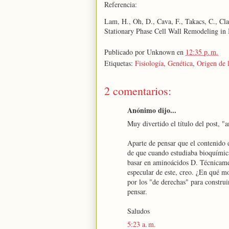
Referencia:
Lam, H., Oh, D., Cava, F., Takacs, C., C
Stationary Phase Cell Wall Remodeling in
Publicado por
Unknown
en
12:35 p. m.
Etiquetas:
Fisiología
,
Genética
,
Origen de 
2 comentarios:
Anónimo dijo...
Muy divertido el título del post, "
Aparte de pensar que el contenido d
de que cuando estudiaba bioquímica
basar en aminoácidos D. Técnicamen
especular de este, creo. ¿En qué m
por los "de derechas" para construi
pensar.
Saludos
5:23 a. m.