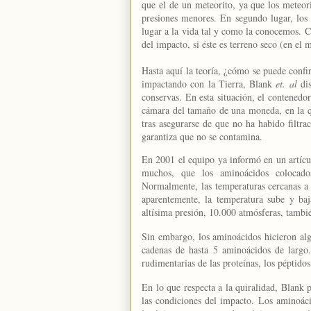
que el de un meteorito, ya que los meteor
presiones menores. En segundo lugar, los 
lugar a la vida tal y como la conocemos. Cu
del impacto, si éste es terreno seco (en el
Hasta aquí la teoría, ¿cómo se puede confi
impactando con
la Tierra
, Blank
et. al
di
conservas. En esta situación, el contenedo
cámara del tamaño de una moneda, en la qu
tras asegurarse de que no ha habido filtr
garantiza que no se contamina.
En 2001 el equipo ya informó en un artíc
muchos, que los aminoácidos colocados
Normalmente, las temperaturas cercanas a 
aparentemente, la temperatura sube y ba
altísima presión, 10.000 atmósferas, tambi
Sin embargo, los aminoácidos hicieron al
cadenas de hasta 5 aminoácidos de largo
rudimentarias de las proteínas, los péptidos
En lo que respecta a la quiralidad, Blank
las condiciones del impacto. Los aminoáci