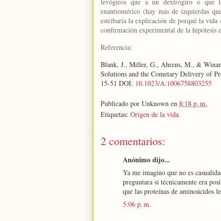
levógiros que a un dextrógiro o que los
enantiomérico (hay más de izquierdas que
estribaría la explicación de porqué la vida
confirmación experimental de la hipótesis 
Referencia:
Blank, J., Miller, G., Ahrens, M., & Win
Solutions and the Cometary Delivery of 
15-51 DOI:
10.1023/A:1006758803255
Publicado por
Unknown
en
8:18 p. m.
Etiquetas:
Origen de la vida
2 comentarios:
Anónimo dijo...
Ya me imagino que no es casualidad
preguntara si técnicamente era pos
que las proteínas de aminoácidos l
5:06 p. m.