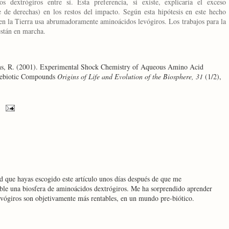
 dextrógiros entre sí. Esta preferencia, si existe, explicaría el exceso
 de derechas) en los restos del impacto. Según esta hipótesis en este hecho
 en
la Tierra
usa abrumadoramente aminoácidos levógiros. Los trabajos para la
están en marcha.
ans, R. (2001). Experimental Shock Chemistry of Aqueous Amino Acid
Prebiotic Compounds
Origins of Life and Evolution of the Biosphere, 31
(1/2),
 que hayas escogido este artículo unos días después de que me
ible una biosfera de aminoácidos dextrógiros. Me ha sorprendido aprender
evógiros son objetivamente más rentables, en un mundo pre-biótico.