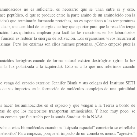
minoácidos no es suficiente, es necesario que se unan entre sí y esto,
lace peptídico, el que se produce entre la parte amino de un aminoácido con la
tidos) que terminarán formando proteínas, no es espontáneo a las temperaturas
es decir, una cantidad de energía que hay que aportar para que la reacción tenga
ación. Los químicos emplean para facilitar las reacciones en los laboratorios
 función es reducir la energía de activación. Los organismos vivos recurren al
 enzimas. Pero los enzimas son ellos mismos proteínas. ¿Cómo empezó pues la
oácidos levógiros cuando de forma natural existen dextrógiros (giran la luz
an la luz polarizada a la izquierda). Esto es a lo que nos referimos cuando
 venga del espacio exterior: Jennifer Blank y sus colegas del Instituto SETI
o de sus impactos en la formación de moléculas complejas de una quiralidad
s hacer los aminoácidos en el espacio y que vengan a l
a Tierra
a bordo de
as de que los meteoritos transportan aminoácidos. Y hace muy poco, se
un cometa que fue traído por la sonda Stardust de
la NASA.
saba a estas biomoléculas cuando su “cápsula espacial” cometaria se estrellaba
eteorito? Para empezar, porque el impacto de un cometa es menos “agresivo”