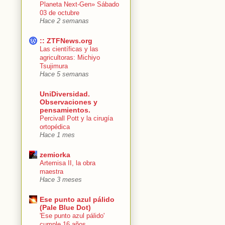
Planeta Next-Gen» Sábado
03 de octubre
Hace 2 semanas
:: ZTFNews.org
Las científicas y las
agricultoras: Michiyo
Tsujimura
Hace 5 semanas
UniDiversidad.
Observaciones y
pensamientos.
Percivall Pott y la cirugía
ortopédica
Hace 1 mes
zemiorka
Artemisa II, la obra
maestra
Hace 3 meses
Ese punto azul pálido
(Pale Blue Dot)
'Ese punto azul pálido'
cumple 16 años