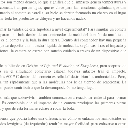
itos son menos densos, lo que significa que el impacto genera temperaturas y
cometas transportan agua, que es clave para las reacciones químicas que dan
ando el cometa se estrella, su hielo se derrite formando un charco en el lugar
 mar toda los productos se diluyen y no hacemos nada).
rmar la validez de esta hipótesis a nivel experimental? Para simular un cometa
sparan una bala dentro de un contenedor de metal del tamaño de una lata de
r es el cometa y la bala la dura tierra. Dentro del contenedor hay una pequeña
e se deposita una muestra líquida de moléculas orgánicas. Tras el impacto y
aciones, la cámara se extrae con mucho cuidado a través de un dispositivo que
ulo publicado en
Origins of Life and Evolution of Biospheres
, para sorpresa de
 en el simulador cometario estaban todavía intactos tras el impacto.
los 600 º C dentro del “cometa estrellado” destruirían los aminoácidos. Pero,
ja tan rápidamente que a las moléculas nos le da tiempo de reaccionar. La
én puede contribuir a que la descomposición no tenga lugar.
go más que sobrevivir. También comenzaron a reaccionar entre sí para formar
. Es concebible que el impacto de un cometa produjese las primeras piezas
, y que de esta forma se echase a rodar la bola.
 piensa que podría haber una diferencia en cómo se enlazan los aminoácidos en
dos levógiros (de izquierdas) tendrían mayor facilidad para enlazarse a otros