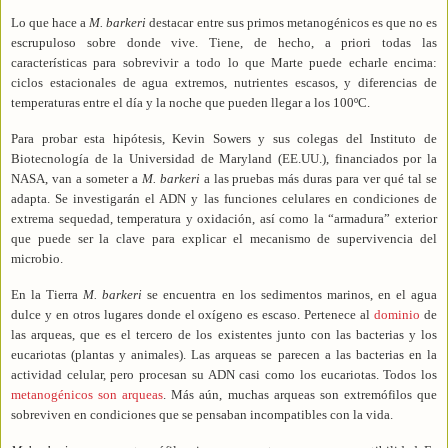
Lo que hace a
M. barkeri
destacar entre sus primos metanogénicos es que no es
escrupuloso sobre donde vive. Tiene, de hecho, a priori todas las
características para sobrevivir a todo lo que Marte puede echarle encima:
ciclos estacionales de agua extremos, nutrientes escasos, y diferencias de
temperaturas entre el día y la noche que pueden llegar a los
100ºC
.
Para probar esta hipótesis, Kevin Sowers y sus colegas del Instituto de
Biotecnología de
la Universidad
de Maryland (EE.UU.), financiados por
la
NASA,
van a someter a
M. barkeri
a las pruebas más duras para ver qué tal se
adapta. Se investigarán el ADN y las funciones celulares en condiciones de
extrema sequedad, temperatura y oxidación, así como la “armadura” exterior
que puede ser la clave para explicar el mecanismo de supervivencia del
microbio.
En
la Tierra
M.
barkeri
se encuentra en los sedimentos marinos, en el agua
dulce y en otros lugares donde el oxígeno es escaso. Pertenece al
dominio
de
las arqueas, que es el tercero de los existentes junto con las bacterias y los
eucariotas (plantas y animales). Las arqueas se parecen a las bacterias en la
actividad celular, pero procesan su ADN casi como los eucariotas. Todos los
metanogénicos son arqueas
. Más aún, muchas arqueas son extremófilos que
sobreviven en condiciones que se pensaban incompatibles con la vida.