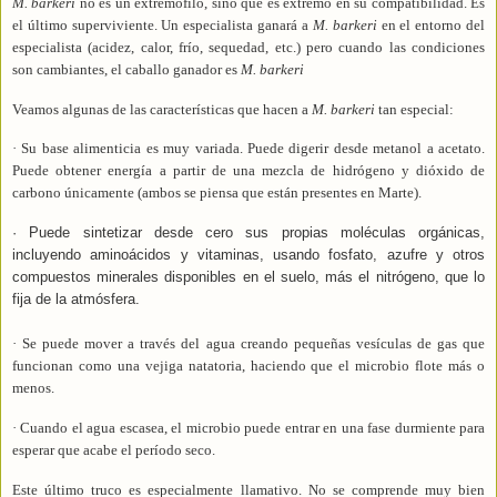
M. barkeri
no es un extremófilo, sino que es extremo en su compatibilidad. Es
el último superviviente. Un especialista ganará a
M. barkeri
en el entorno del
especialista (acidez, calor, frío, sequedad, etc.) pero cuando las condiciones
son cambiantes, el caballo ganador es
M. barkeri
Veamos algunas de las características que hacen a
M. barkeri
tan especial:
· Su base alimenticia es muy variada. Puede digerir desde metanol a acetato.
Puede obtener energía a partir de una mezcla de hidrógeno y dióxido de
carbono únicamente (ambos se piensa que están presentes en Marte).
· Puede sintetizar desde cero sus propias moléculas orgánicas,
incluyendo aminoácidos y vitaminas, usando fosfato, azufre y otros
compuestos minerales disponibles en el suelo, más el nitrógeno, que lo
fija de la atmósfera.
· Se puede mover a través del agua creando pequeñas vesículas de gas que
funcionan como una vejiga natatoria, haciendo que el microbio flote más o
menos.
· Cuando el agua escasea, el microbio puede entrar en una fase durmiente para
esperar que acabe el período seco.
Este último truco es especialmente llamativo. No se comprende muy bien