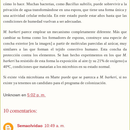
cómo lo hace. Muchas bacterias, como
Bacillus subtilis
, puede sobrevivir a la
privación de agua transformándose en una espora, que tiene una forma única y
una actividad celular reducida. En este estado puede estar años hasta que las
condiciones de humedad vuelvan a ser adecuadas.
M. barkeri
parece emplear un mecanismo completamente diferente. Más que
cambiar su forma como los formadores de esporas, construye una especie de
concha exterior [en la imagen] a partir de moléculas parecidas al azúcar, muy
similares a las que forman el tejido conectivo humano. Esta concha da
protección contra los elementos. Se han hecho experimentos en los que
M.
barkeri
ha resistido de esta forma la exposición al aire (y su 21% de oxígeno) a
40ºC
, condiciones que matarían a los microbios en su estado normal.
Si existe vida microbiana en Marte puede que se parezca a
M. barkeri
, si no
existe ya tenemos un candidato para el programa de colonización.
Unknown
en
5:02 p. m.
10 comentarios:
Semaolvidao
10:49 a. m.