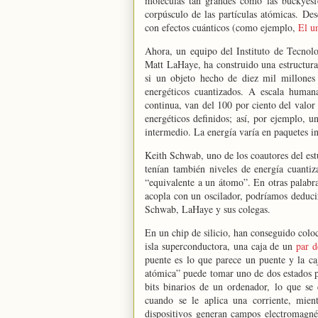
moléculas tan grandes como las buckyesfe
corpúsculo de las partículas atómicas. De
con efectos cuánticos (como ejemplo,
El u
Ahora, un equipo del Instituto de Tecnolo
Matt LaHaye, ha construido una estructura
si un objeto hecho de diez mil millones 
energéticos cuantizados. A escala human
continua, van del 100 por ciento del valor 
energéticos definidos; así, por ejemplo, 
intermedio. La energía varía en paquetes in
Keith Schwab, uno de los coautores del est
tenían también niveles de energía cuantiz
“equivalente a un átomo”. En otras palabr
acopla con un oscilador, podríamos deducir
Schwab, LaHaye y sus colegas.
En un chip de silicio, han conseguido col
isla superconductora, una caja de un
par 
puente es lo que parece un puente y la ca
atómica” puede tomar uno de dos estados po
bits binarios de un ordenador, lo que s
cuando se le aplica una corriente, mien
dispositivos generan campos electromagnét