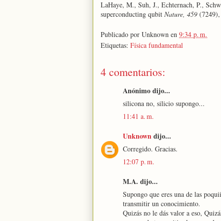
LaHaye, M., Suh, J., Echternach, P., Sch
superconducting qubit
Nature, 459
(7249),
Publicado por
Unknown
en
9:34 p. m.
Etiquetas:
Física fundamental
4 comentarios:
Anónimo dijo...
silicona no, silicio supongo...
11:41 a. m.
Unknown
dijo...
Corregido. Gracias.
12:07 p. m.
M.A. dijo...
Supongo que eres una de las poquiiii
transmitir un conocimiento.
Quizás no le dás valor a eso, Quizá