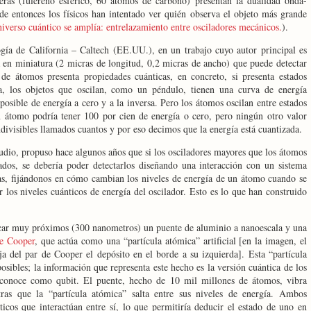
ras (fulereno esférico, 60 átomos de carbono) presentan la dualidad onda-
sde entonces los físicos han intentado ver quién observa el objeto más grande
niverso cuántico se amplía: entrelazamiento entre osciladores mecánicos.
).
gía de California – Caltech (EE.UU.), en un trabajo cuyo autor principal es
 en miniatura (2 micras de longitud, 0,2 micras de ancho) que puede detectar
de átomos presenta propiedades cuánticas, en concreto, si presenta estados
a, los objetos que oscilan, como un péndulo, tienen una curva de energía
posible de energía a cero y a la inversa. Pero los átomos oscilan entre estados
un átomo podría tener 100 por cien de energía o cero, pero ningún otro valor
divisibles llamados cuantos y por eso decimos que la energía está cuantizada.
udio, propuso hace algunos años que si los osciladores mayores que los átomos
ados, se debería poder detectarlos diseñando una interacción con un sistema
as, fijándonos en cómo cambian los niveles de energía de un átomo cuando se
 los niveles cuánticos de energía del oscilador. Esto es lo que han construido
ocar muy próximos (300 nanometros) un puente de aluminio a nanoescala y una
de Cooper
, que actúa como una “partícula atómica” artificial [en la imagen, el
ja del par de Cooper el depósito en el borde a su izquierda]. Esta “partícula
sibles; la información que representa este hecho es la versión cuántica de los
e conoce como qubit. El puente, hecho de 10 mil millones de átomos, vibra
tras que la “partícula atómica” salta entre sus niveles de energía. Ambos
icos que interactúan entre sí, lo que permitiría deducir el estado de uno en