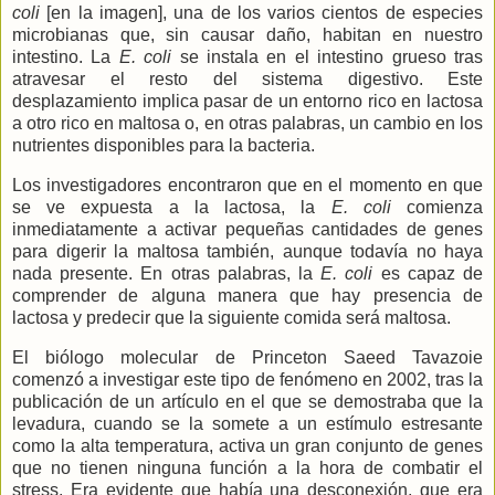
coli
[en la imagen], una de los varios cientos de especies
microbianas que, sin causar daño, habitan en nuestro
intestino.
La
E.
coli
se instala en el intestino grueso tras
atravesar el resto del sistema digestivo. Este
desplazamiento implica pasar de un entorno rico en lactosa
a otro rico en maltosa o, en otras palabras, un cambio en los
nutrientes disponibles para la bacteria.
Los investigadores encontraron que en el momento en que
se ve expuesta a la lactosa,
la
E.
coli
comienza
inmediatamente a activar pequeñas cantidades de genes
para digerir la maltosa también, aunque todavía no haya
nada presente. En otras palabras,
la
E.
coli
es capaz de
comprender de alguna manera que hay presencia de
lactosa y predecir que la siguiente comida será maltosa.
El biólogo molecular de Princeton Saeed Tavazoie
comenzó a investigar este tipo de fenómeno en 2002, tras la
publicación de un artículo en el que se demostraba que la
levadura, cuando se la somete a un estímulo estresante
como la alta temperatura, activa un gran conjunto de genes
que no tienen ninguna función a la hora de combatir el
stress. Era evidente que había una desconexión, que era