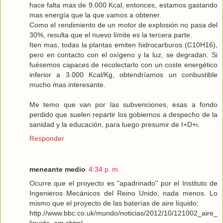
hace falta mas de 9.000 Kcal, entonces, estamos gastando
mas energía que la que vamos a obtener.
Como el rendimiento de un motor de explosión no pasa del
30%, resulta que el nuevo límite es la tercera parte.
Iten mas, todas la plantas emiten hidrocarburos (C10H16),
pero en contacto con el oxígeno y la luz, se degradan. Si
fuésemos capaces de recolectarlo con un coste energético
inferior a 3.000 Kcal/Kg, obtendríamos un conbustible
mucho mas interesante.
Me temo que van por las subvenciones, esas a fondo
perdido que suelen repartir los gobiernos a despecho de la
sanidad y la educación, para luego presumir de I+D+ι.
Responder
meneante medio
4:34 p. m.
Ocurre que el proyecto es "apadrinado" por el Instituto de
Ingenieros Mecánicos del Reino Unido, nada menos. Lo
mismo que el proyecto de las baterías de aire líquido:
http://www.bbc.co.uk/mundo/noticias/2012/10/121002_aire_
liquido_am.shtml