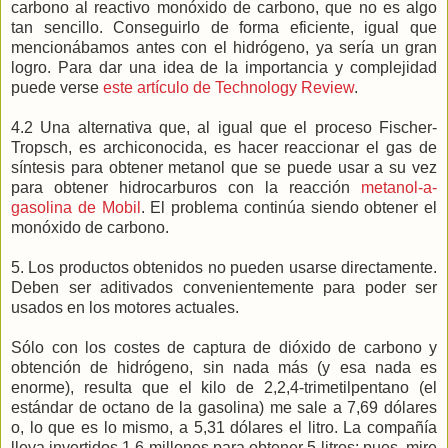
carbono al reactivo monóxido de carbono, que no es algo
tan sencillo. Conseguirlo de forma eficiente, igual que
mencionábamos antes con el hidrógeno, ya sería un gran
logro. Para dar una idea de la importancia y complejidad
puede verse
este artículo de Technology Review
.
4.2 Una alternativa que, al igual que el proceso Fischer-
Tropsch, es archiconocida, es hacer reaccionar el gas de
síntesis para obtener metanol que se puede usar a su vez
para obtener hidrocarburos con la reacción
metanol-a-
gasolina de Mobil
. El problema continúa siendo obtener el
monóxido de carbono.
5. Los productos obtenidos no pueden usarse directamente.
Deben ser aditivados convenientemente para poder ser
usados en los motores actuales.
Sólo con los costes de captura de dióxido de carbono y
obtención de hidrógeno, sin nada más (y esa nada es
enorme), resulta que el kilo de 2,2,4-trimetilpentano (el
estándar de octano de la gasolina) me sale a 7,69 dólares
o, lo que es lo mismo, a 5,31 dólares el litro. La compañía
lleva invertidos 1,6 millones para obtener 5 litros; pues, mire