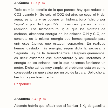
Anónimo
1:57 p. m.
Todo es más sencillo de lo que parece: hay que reducir el
CO2 usando H. Se coje el CO2 del aire, se coge el H del
agua, se junta y se obtiene un hidrocarburo (¿hidro por
"agua" o por "hidrógeno"?). El caso es que es carbono
reducido. Ese hidrocarburo, igual que los hidratos de
carbono, almacena energía en los enlaces C-H y C-C, en
concreto es la misma energía que hemos gastado para
unir esos átomos que estaban separados. En realidad
hemos gastado más energía, según dicta la sacrosanta
Segunda Ley de la Termodinámica. Después quemamos,
es decir oxidamos ese hidrocarburo y así liberamos la
energía de los enlaces, con lo que hacemos funcionar un
motor. Dicho así es muy simple, el problema está en como
conseguirlo sin que salga por un ojo de la cara. Del dicho al
hecho hay un buen trecho.
Responder
Anonimio
3:42 p. m.
Además habría que añadir que si fabricar 1 Kg de gasolina