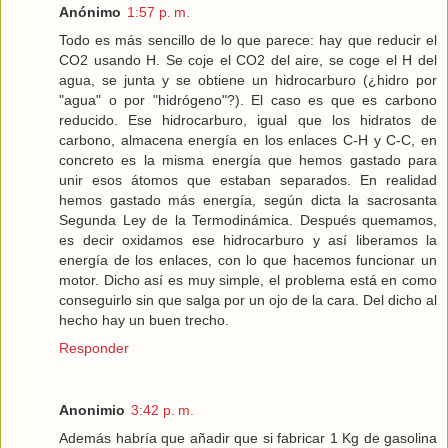
Anónimo
1:57 p. m.
Todo es más sencillo de lo que parece: hay que reducir el
CO2 usando H. Se coje el CO2 del aire, se coge el H del
agua, se junta y se obtiene un hidrocarburo (¿hidro por
"agua" o por "hidrógeno"?). El caso es que es carbono
reducido. Ese hidrocarburo, igual que los hidratos de
carbono, almacena energía en los enlaces C-H y C-C, en
concreto es la misma energía que hemos gastado para
unir esos átomos que estaban separados. En realidad
hemos gastado más energía, según dicta la sacrosanta
Segunda Ley de la Termodinámica. Después quemamos,
es decir oxidamos ese hidrocarburo y así liberamos la
energía de los enlaces, con lo que hacemos funcionar un
motor. Dicho así es muy simple, el problema está en como
conseguirlo sin que salga por un ojo de la cara. Del dicho al
hecho hay un buen trecho.
Responder
Anonimio
3:42 p. m.
Además habría que añadir que si fabricar 1 Kg de gasolina