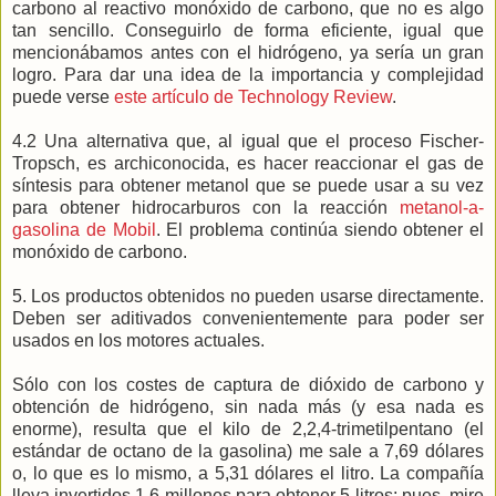
carbono al reactivo monóxido de carbono, que no es algo
tan sencillo. Conseguirlo de forma eficiente, igual que
mencionábamos antes con el hidrógeno, ya sería un gran
logro. Para dar una idea de la importancia y complejidad
puede verse
este artículo de Technology Review
.
4.2 Una alternativa que, al igual que el proceso Fischer-
Tropsch, es archiconocida, es hacer reaccionar el gas de
síntesis para obtener metanol que se puede usar a su vez
para obtener hidrocarburos con la reacción
metanol-a-
gasolina de Mobil
. El problema continúa siendo obtener el
monóxido de carbono.
5. Los productos obtenidos no pueden usarse directamente.
Deben ser aditivados convenientemente para poder ser
usados en los motores actuales.
Sólo con los costes de captura de dióxido de carbono y
obtención de hidrógeno, sin nada más (y esa nada es
enorme), resulta que el kilo de 2,2,4-trimetilpentano (el
estándar de octano de la gasolina) me sale a 7,69 dólares
o, lo que es lo mismo, a 5,31 dólares el litro. La compañía
lleva invertidos 1,6 millones para obtener 5 litros; pues, mire