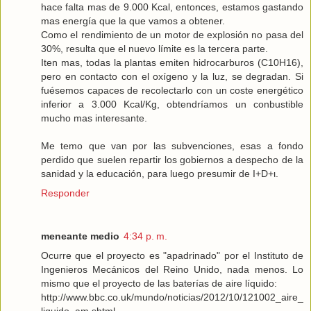
hace falta mas de 9.000 Kcal, entonces, estamos gastando
mas energía que la que vamos a obtener.
Como el rendimiento de un motor de explosión no pasa del
30%, resulta que el nuevo límite es la tercera parte.
Iten mas, todas la plantas emiten hidrocarburos (C10H16),
pero en contacto con el oxígeno y la luz, se degradan. Si
fuésemos capaces de recolectarlo con un coste energético
inferior a 3.000 Kcal/Kg, obtendríamos un conbustible
mucho mas interesante.
Me temo que van por las subvenciones, esas a fondo
perdido que suelen repartir los gobiernos a despecho de la
sanidad y la educación, para luego presumir de I+D+ι.
Responder
meneante medio
4:34 p. m.
Ocurre que el proyecto es "apadrinado" por el Instituto de
Ingenieros Mecánicos del Reino Unido, nada menos. Lo
mismo que el proyecto de las baterías de aire líquido:
http://www.bbc.co.uk/mundo/noticias/2012/10/121002_aire_
liquido_am.shtml